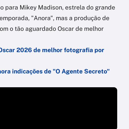
o para Mikey Madison, estrela do grande
temporada, "Anora", mas a produção de
 com o tão aguardado Oscar de melhor
Oscar 2026 de melhor fotografia por
ora indicações de "O Agente Secreto"