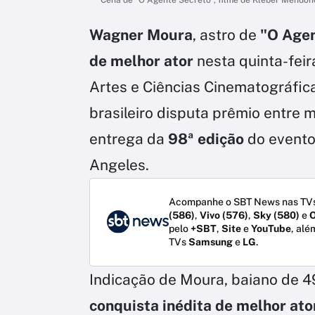
Wagner Moura
, astro de
"O Agen
de melhor ator
nesta quinta-feir
Artes e Ciências Cinematográfic
brasileiro disputa prêmio entre
entrega da
98ª edição
do evento
Angeles.
Acompanhe o SBT News nas TVs
(586)
,
Vivo (576)
,
Sky (580)
e
O
pelo
+SBT
,
Site
e
YouTube
, alé
TVs
Samsung
e
LG
.
Indicação de Moura, baiano de 
conquista inédita de melhor at