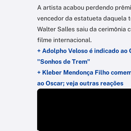
A artista acabou perdendo prêmi
vencedor da estatueta daquela 
Walter Salles saiu da cerimônia
filme internacional.
+ Adolpho Veloso é indicado ao 
"Sonhos de Trem"
+ Kleber Mendonça Filho comem
ao Oscar; veja outras reações