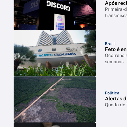
Após rec
Primeira-d
transmiss
Brasil
Feto é e
Ocorrência
semanas
Política
Alertas 
Queda de 3