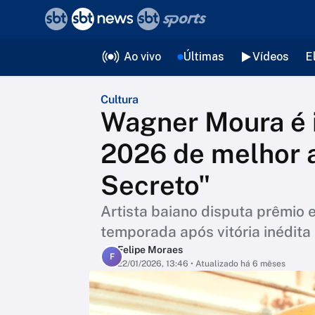
❮
voltar
Editorias
Ao vivo
Últimas
Vídeos
E
Cultura
Wagner Moura é 
2026 de melhor a
Secreto"
Artista baiano disputa prêmio 
temporada após vitória inédita
Felipe Moraes
F
22/01/2026, 13:46
• Atualizado há 6 mêses