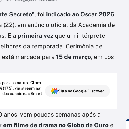
te Secreto"
, foi
indicado ao Oscar 2026
a (22), em anúncio oficial da Academia de
as. É a
primeira vez
que um intérprete
 melhores da temporada. Cerimônia de
 está marcada para
15 de março
, em Los
 por assinatura
Claro
i (175)
, via streaming
Siga no Google Discover
m dos canais nas Smart
49 anos, vem poucas semanas após a
or em filme de drama no Globo de Ouro
e