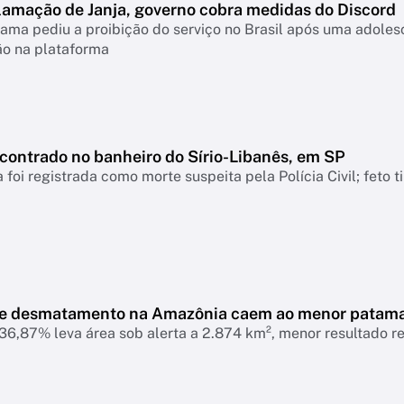
lamação de Janja, governo cobra medidas do Discord
ama pediu a proibição do serviço no Brasil após uma adolesc
ão na plataforma
ncontrado no banheiro do Sírio-Libanês, em SP
 foi registrada como morte suspeita pela Polícia Civil; feto 
de desmatamento na Amazônia caem ao menor patam
6,87% leva área sob alerta a 2.874 km², menor resultado r