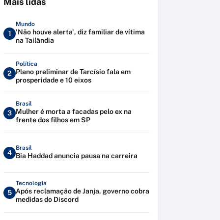
Mais lidas
Mundo
'Não houve alerta', diz familiar de vítima
1
na Tailândia
Política
Plano preliminar de Tarcísio fala em
2
prosperidade e 10 eixos
Brasil
Mulher é morta a facadas pelo ex na
3
frente dos filhos em SP
Brasil
4
Bia Haddad anuncia pausa na carreira
Tecnologia
Após reclamação de Janja, governo cobra
5
medidas do Discord