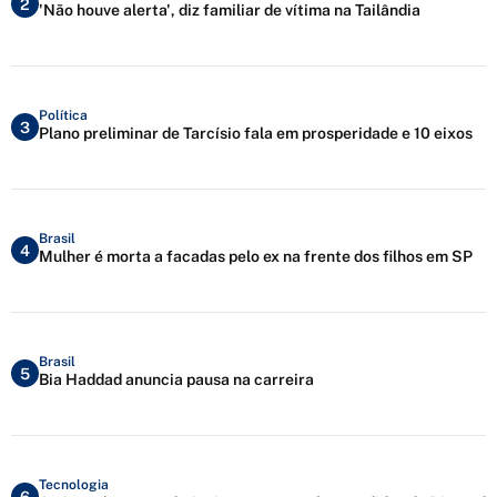
2
'Não houve alerta', diz familiar de vítima na Tailândia
Política
3
Plano preliminar de Tarcísio fala em prosperidade e 10 eixos
Brasil
4
Mulher é morta a facadas pelo ex na frente dos filhos em SP
Brasil
5
Bia Haddad anuncia pausa na carreira
Tecnologia
6