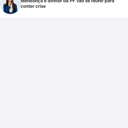
Mendonça e diretor da PF vão se reunir para
conter crise