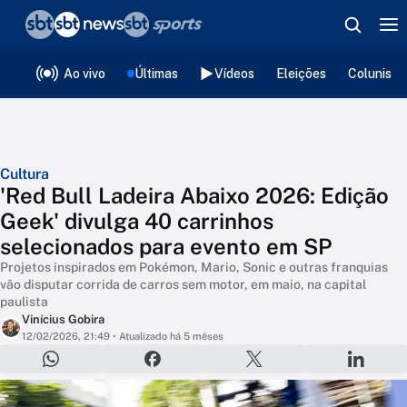
❮
voltar
Editorias
Ao vivo
Últimas
Vídeos
Eleições
Colunista
Cultura
'Red Bull Ladeira Abaixo 2026: Edição
Geek' divulga 40 carrinhos
selecionados para evento em SP
Projetos inspirados em Pokémon, Mario, Sonic e outras franquias
vão disputar corrida de carros sem motor, em maio, na capital
paulista
Vinícius Gobira
12/02/2026, 21:49
• Atualizado há 5 mêses