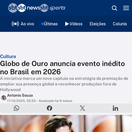
❮
voltar
Editorias
Ao vivo
Últimas
Vídeos
Eleições
Colunista
Cultura
Globo de Ouro anuncia evento inédito
no Brasil em 2026
A iniciativa marca um novo capítulo na estratégia da premiação de
ampliar sua presença global e reconhecer produções fora de
Hollywood
Antonio Souza
17/10/2025, 02:53
• Atualizado há 9 mêses