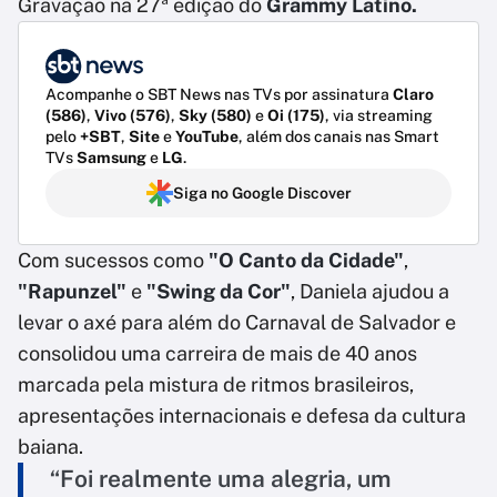
Gravação na 27ª edição do
Grammy Latino.
Acompanhe o SBT News nas TVs por assinatura
Claro
(586)
,
Vivo (576)
,
Sky (580)
e
Oi (175)
, via streaming
pelo
+SBT
,
Site
e
YouTube
, além dos canais nas Smart
TVs
Samsung
e
LG
.
Siga no Google Discover
Com sucessos como
"O Canto da Cidade"
,
"Rapunzel"
e
"Swing da Cor"
, Daniela ajudou a
levar o axé para além do Carnaval de Salvador e
consolidou uma carreira de mais de 40 anos
marcada pela mistura de ritmos brasileiros,
apresentações internacionais e defesa da cultura
baiana.
“Foi realmente uma alegria, um