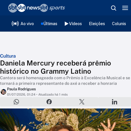
❮
voltar
Editorias
Ao vivo
Últimas
Vídeos
Eleições
Colunista
Cultura
Daniela Mercury receberá prêmio
histórico no Grammy Latino
Cantora será homenageada com o Prêmio à Excelência Musical e se
tornará a primeira representante do axé a receber a honraria
Paula Rodrigues
01/07/2026, 01:24
• Atualizado há 1 mês