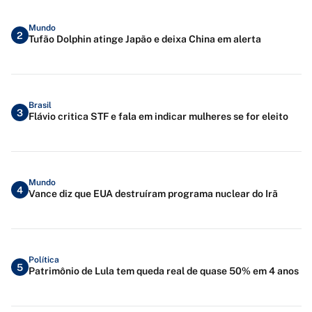
Mundo
2
Tufão Dolphin atinge Japão e deixa China em alerta
Brasil
3
Flávio critica STF e fala em indicar mulheres se for eleito
Mundo
4
Vance diz que EUA destruíram programa nuclear do Irã
Política
5
Patrimônio de Lula tem queda real de quase 50% em 4 anos