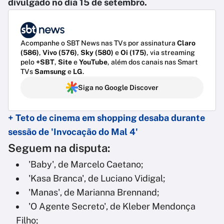
divulgado no dia 15 de setembro.
Acompanhe o SBT News nas TVs por assinatura
Claro
(586)
,
Vivo (576)
,
Sky (580)
e
Oi (175)
, via streaming
pelo
+SBT
,
Site
e
YouTube
, além dos canais nas Smart
TVs
Samsung
e
LG
.
Siga no Google Discover
+ Teto de cinema em shopping desaba durante
sessão de 'Invocação do Mal 4'
Seguem na disputa:
'Baby', de Marcelo Caetano;
'Kasa Branca', de Luciano Vidigal;
'Manas', de Marianna Brennand;
'O Agente Secreto', de Kleber Mendonça
Filho;