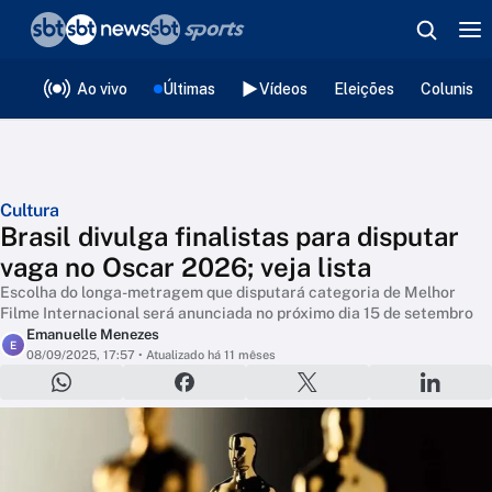
❮
voltar
Editorias
Ao vivo
Últimas
Vídeos
Eleições
Colunista
Cultura
Brasil divulga finalistas para disputar
vaga no Oscar 2026; veja lista
Escolha do longa-metragem que disputará categoria de Melhor
Filme Internacional será anunciada no próximo dia 15 de setembro
Emanuelle Menezes
E
08/09/2025, 17:57
• Atualizado há 11 mêses