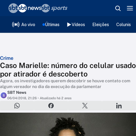
❮
voltar
Editorias
Ao vivo
Últimas
Vídeos
Eleições
Colunista
Crime
Caso Marielle: número do celular usado
por atirador é descoberto
Agora, os investigadores querem descobrir se houve contato com
algum vereador no dia da execução da parlamentar
SBT News
S
06/04/2018, 21:26
• Atualizado há 2 anos