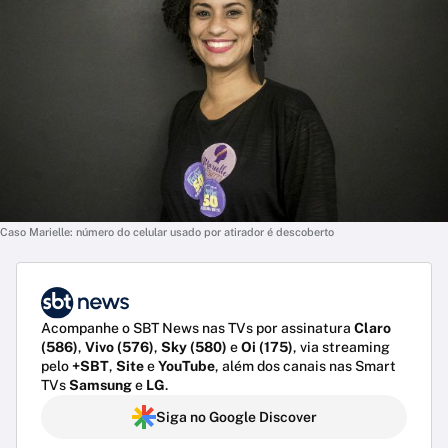
Caso Marielle: número do celular usado por atirador é descoberto
Acompanhe o SBT News nas TVs por assinatura
Claro
(586)
,
Vivo (576)
,
Sky (580)
e
Oi (175)
, via streaming
pelo
+SBT
,
Site
e
YouTube
, além dos canais nas Smart
TVs
Samsung
e
LG
.
Siga no Google Discover