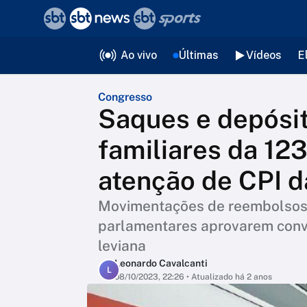
❮
voltar
Editorias
Ao vivo
Últimas
Vídeos
E
Congresso
Saques e depósi
familiares da 1
atenção de CPI d
Movimentações de reembolsos 
parlamentares aprovarem conv
leviana
Leonardo Cavalcanti
L
08/10/2023, 22:26
• Atualizado há 2 anos