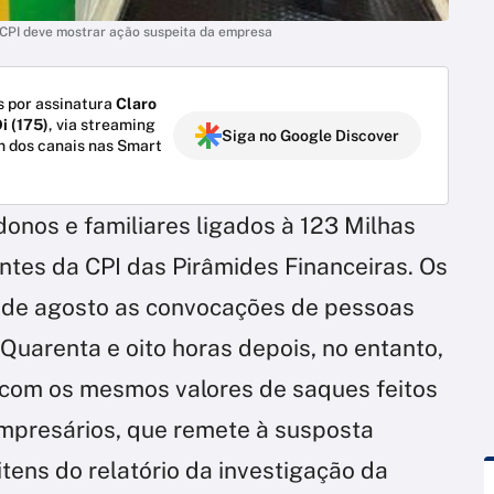
a CPI deve mostrar ação suspeita da empresa
 por assinatura
Claro
i (175)
, via streaming
Siga no Google Discover
m dos canais nas Smart
onos e familiares ligados à 123 Milhas
tes da CPI das Pirâmides Financeiras. Os
 de agosto as convocações de pessoas
Quarenta e oito horas depois, no entanto,
 com os mesmos valores de saques feitos
empresários, que remete à susposta
itens do relatório da investigação da