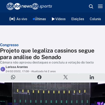
❮
voltar
Editorias
Ao vivo
Últimas
Vídeos
Eleições
Colunista
Congresso
Projeto que legaliza cassinos segue
para análise do Senado
Câmara não aprovou destaques e concluiu a votação do texto
Larissa Arantes
L
24/02/2022, 17:08
• Atualizado há 2 anos