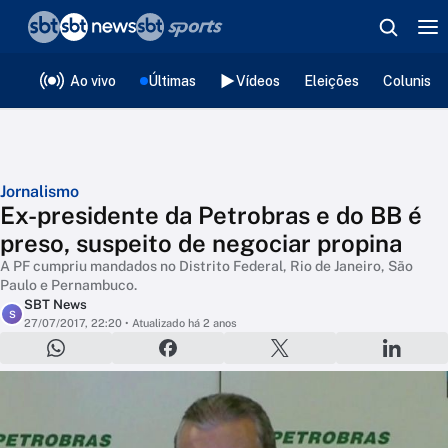
❮
voltar
Editorias
Ao vivo
Últimas
Vídeos
Eleições
Colunista
Jornalismo
Ex-presidente da Petrobras e do BB é
preso, suspeito de negociar propina
A PF cumpriu mandados no Distrito Federal, Rio de Janeiro, São
Paulo e Pernambuco.
SBT News
S
27/07/2017, 22:20
• Atualizado há 2 anos