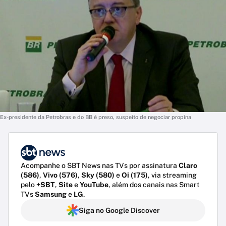
Ex-presidente da Petrobras e do BB é preso, suspeito de negociar propina
Acompanhe o SBT News nas TVs por assinatura
Claro
(586)
,
Vivo (576)
,
Sky (580)
e
Oi (175)
, via streaming
pelo
+SBT
,
Site
e
YouTube
, além dos canais nas Smart
TVs
Samsung
e
LG
.
Siga no Google Discover