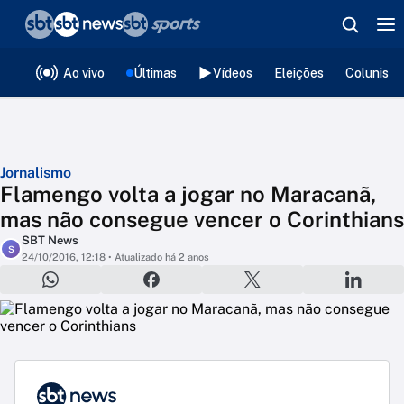
❮
voltar
Editorias
Ao vivo
Últimas
Vídeos
Eleições
Colunista
Jornalismo
Flamengo volta a jogar no Maracanã,
mas não consegue vencer o Corinthians
SBT News
S
24/10/2016, 12:18
• Atualizado há 2 anos