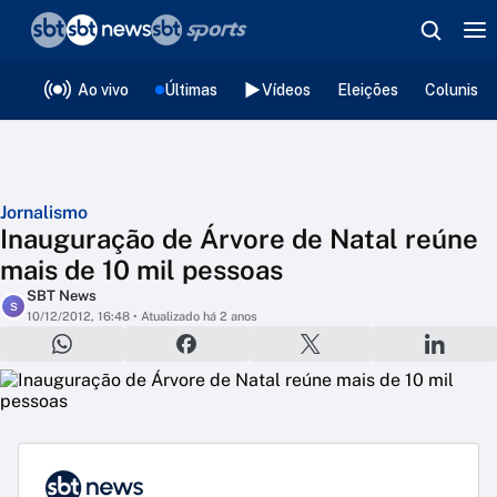
❮
voltar
Editorias
Ao vivo
Últimas
Vídeos
Eleições
Colunista
Jornalismo
Inauguração de Árvore de Natal reúne
mais de 10 mil pessoas
SBT News
S
10/12/2012, 16:48
• Atualizado há 2 anos