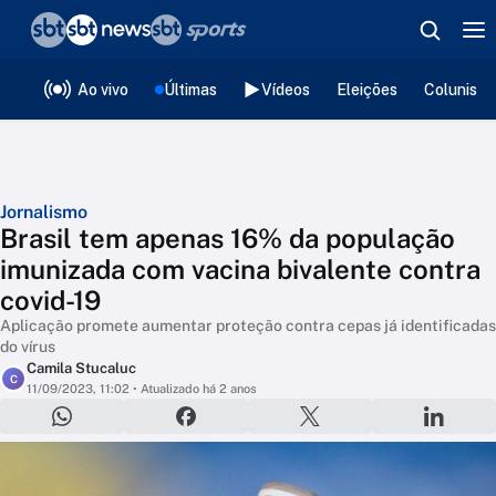
❮
voltar
Editorias
Ao vivo
Últimas
Vídeos
Eleições
Colunista
Jornalismo
Brasil tem apenas 16% da população
imunizada com vacina bivalente contra
covid-19
Aplicação promete aumentar proteção contra cepas já identificadas
do vírus
Camila Stucaluc
C
11/09/2023, 11:02
• Atualizado há 2 anos