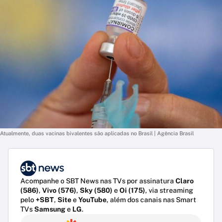
Atualmente, duas vacinas bivalentes são aplicadas no Brasil | Agência Brasil
Acompanhe o SBT News nas TVs por assinatura
Claro
(586)
,
Vivo (576)
,
Sky (580)
e
Oi (175)
, via streaming
pelo
+SBT
,
Site
e
YouTube
, além dos canais nas Smart
TVs
Samsung
e
LG
.