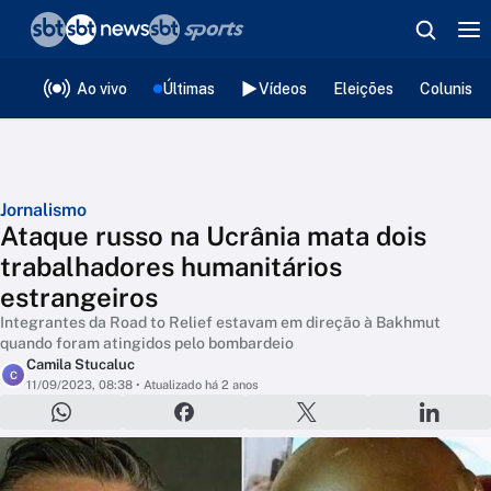
❮
voltar
Editorias
Ao vivo
Últimas
Vídeos
Eleições
Colunista
Jornalismo
Ataque russo na Ucrânia mata dois
trabalhadores humanitários
estrangeiros
Integrantes da Road to Relief estavam em direção à Bakhmut
quando foram atingidos pelo bombardeio
Camila Stucaluc
C
11/09/2023, 08:38
• Atualizado há 2 anos