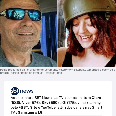
Pelas redes sociais, o presidente ucraniano, Volodymyr Zelensky, lamentou o ocorrido e
prestou condolências às famílias | Reprodução
Acompanhe o SBT News nas TVs por assinatura
Claro
(586)
,
Vivo (576)
,
Sky (580)
e
Oi (175)
, via streaming
pelo
+SBT
,
Site
e
YouTube
, além dos canais nas Smart
TVs
Samsung
e
LG
.