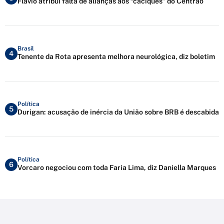
Flávio atribui falta de alianças aos “caciques” do Centrão
Brasil
4
Tenente da Rota apresenta melhora neurológica, diz boletim
Política
5
Durigan: acusação de inércia da União sobre BRB é descabida
Política
6
Vorcaro negociou com toda Faria Lima, diz Daniella Marques