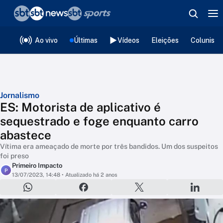
❮
voltar
Editorias
Ao vivo
Últimas
Vídeos
Eleições
Colunista
Jornalismo
ES: Motorista de aplicativo é
sequestrado e foge enquanto carro
abastece
Vítima era ameaçado de morte por três bandidos. Um dos suspeitos
foi preso
Primeiro Impacto
P
13/07/2023, 14:48
• Atualizado há 2 anos