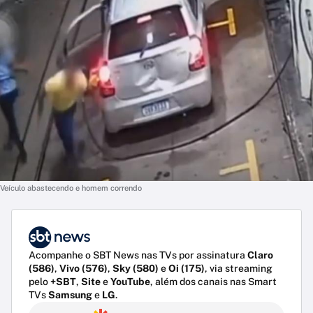
Veículo abastecendo e homem correndo
Acompanhe o SBT News nas TVs por assinatura
Claro
(586)
,
Vivo (576)
,
Sky (580)
e
Oi (175)
, via streaming
pelo
+SBT
,
Site
e
YouTube
, além dos canais nas Smart
TVs
Samsung
e
LG
.