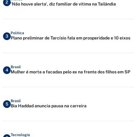
2
'Não houve alerta', diz familiar de vítima na Tailândia
Política
3
Plano preliminar de Tarcísio fala em prosperidade e 10 eixos
Brasil
4
Mulher é morta a facadas pelo ex na frente dos filhos em SP
Brasil
5
Bia Haddad anuncia pausa na carreira
Tecnologia