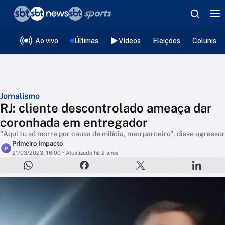
❮
voltar
Editorias
Ao vivo
Últimas
Vídeos
Eleições
Colunista
Jornalismo
RJ: cliente descontrolado ameaça dar
coronhada em entregador
"Aqui tu só morre por causa de milícia, meu parceiro", disse agressor
Primeiro Impacto
P
21/03/2023, 16:00
• Atualizado há 2 anos