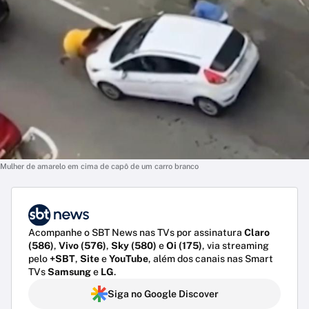
Mulher de amarelo em cima de capô de um carro branco
Acompanhe o SBT News nas TVs por assinatura
Claro
(586)
,
Vivo (576)
,
Sky (580)
e
Oi (175)
, via streaming
pelo
+SBT
,
Site
e
YouTube
, além dos canais nas Smart
TVs
Samsung
e
LG
.
Siga no Google Discover