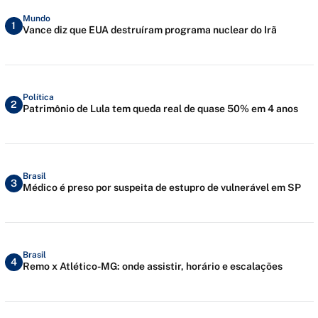
Mundo
1
Vance diz que EUA destruíram programa nuclear do Irã
Política
2
Patrimônio de Lula tem queda real de quase 50% em 4 anos
Brasil
3
Médico é preso por suspeita de estupro de vulnerável em SP
Brasil
4
Remo x Atlético-MG: onde assistir, horário e escalações