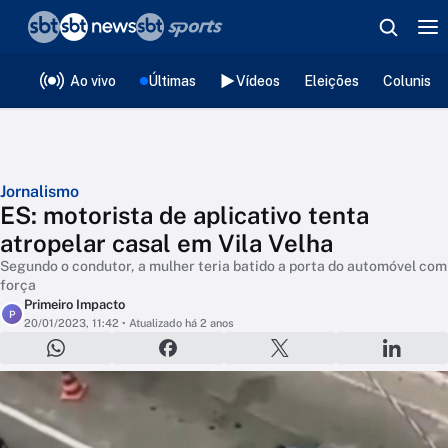
❮
voltar
Editorias
Ao vivo
Últimas
Vídeos
Eleições
Colunista
Jornalismo
ES: motorista de aplicativo tenta
atropelar casal em Vila Velha
Segundo o condutor, a mulher teria batido a porta do automóvel com
força
Primeiro Impacto
P
20/01/2023, 11:42
• Atualizado há 2 anos