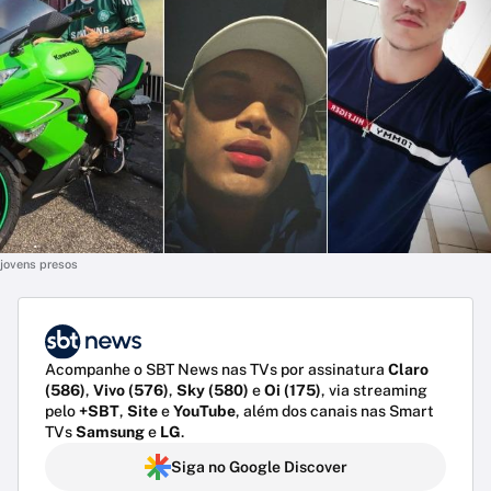
jovens presos
Acompanhe o SBT News nas TVs por assinatura
Claro
(586)
,
Vivo (576)
,
Sky (580)
e
Oi (175)
, via streaming
pelo
+SBT
,
Site
e
YouTube
, além dos canais nas Smart
TVs
Samsung
e
LG
.
Siga no Google Discover