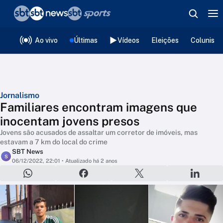
❮
voltar
Editorias
Ao vivo
Últimas
Vídeos
Eleições
Colunista
Jornalismo
Familiares encontram imagens que
inocentam jovens presos
Jovens são acusados de assaltar um corretor de imóveis, mas
estavam a 7 km do local do crime
SBT News
S
06/12/2022, 22:01
• Atualizado há 2 anos