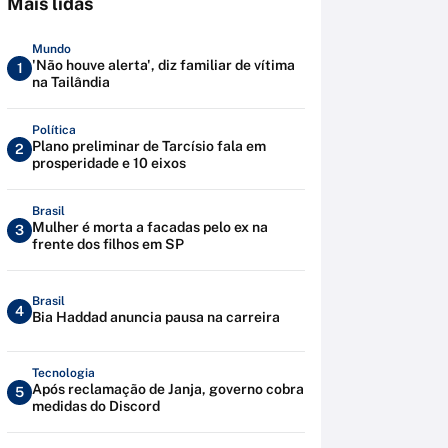
Mais lidas
Mundo
'Não houve alerta', diz familiar de vítima
1
na Tailândia
Política
Plano preliminar de Tarcísio fala em
2
prosperidade e 10 eixos
Brasil
Mulher é morta a facadas pelo ex na
3
frente dos filhos em SP
Brasil
4
Bia Haddad anuncia pausa na carreira
Tecnologia
Após reclamação de Janja, governo cobra
5
medidas do Discord