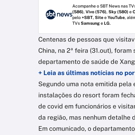
Acompanhe o SBT News nas TVs
(586)
,
Vivo (576)
,
Sky (580)
e
O
pelo
+SBT
,
Site
e
YouTube
, alé
TVs
Samsung
e
LG
.
Centenas de pessoas que visitav
China, na 2ª feira (31.out), for
departamento de saúde de Xangai
+ Leia as últimas notícias no p
Segundo uma nota emitida pela 
instalações do resort foram fec
de covid em funcionários e visit
da região, mas nenhum detalhe de
Em comunicado, o departamento 