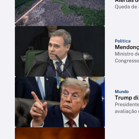
Queda de 3
Política
Mendonça
Ministro d
Congresso 
Mundo
Trump di
Presidente
avaliação