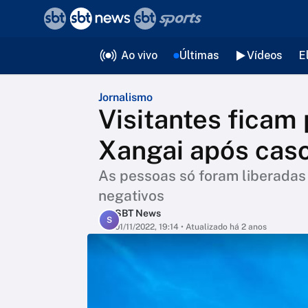
❮
voltar
Editorias
Ao vivo
Últimas
Vídeos
E
Jornalismo
Visitantes ficam
Xangai após caso
As pessoas só foram liberadas
negativos
SBT News
S
01/11/2022, 19:14
• Atualizado há 2 anos