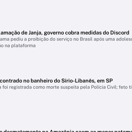
lamação de Janja, governo cobra medidas do Discord
ama pediu a proibição do serviço no Brasil após uma adolesc
ão na plataforma
ncontrado no banheiro do Sírio-Libanês, em SP
 foi registrada como morte suspeita pela Polícia Civil; feto 
de desmatamento na Amazônia caem ao menor patam