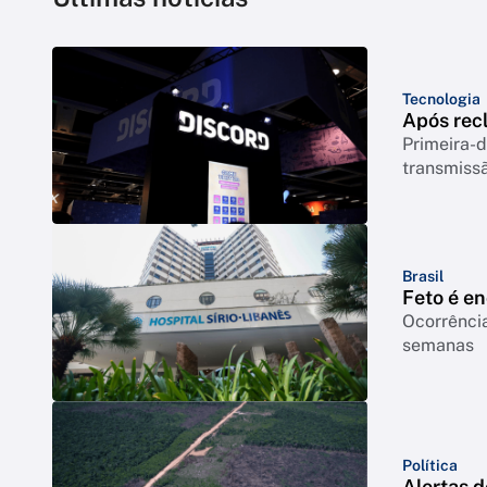
Tecnologia
Após rec
Primeira-d
transmiss
Brasil
Feto é e
Ocorrência
semanas
Política
Alertas 