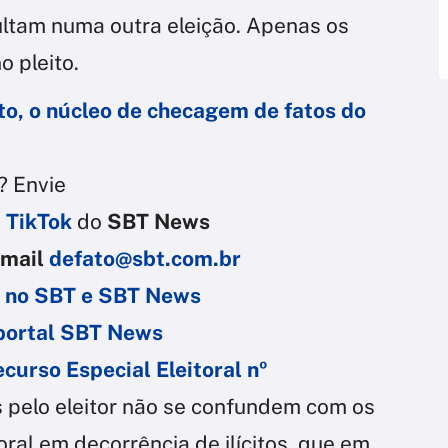
ultam numa outra eleição. Apenas os
o pleito.
o, o núcleo de checagem de fatos do
? Envie
u
TikTok
do
SBT News
email
defato@sbt.com.br
a no SBT e SBT News
 portal SBT News
curso Especial Eleitoral nº
s pelo eleitor não se confundem com os
oral em decorrência de ilícitos, que em