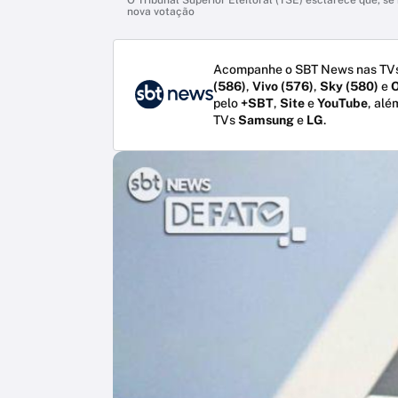
nova votação
Acompanhe o SBT News nas TVs
(586)
,
Vivo (576)
,
Sky (580)
e
O
pelo
+SBT
,
Site
e
YouTube
, alé
TVs
Samsung
e
LG
.