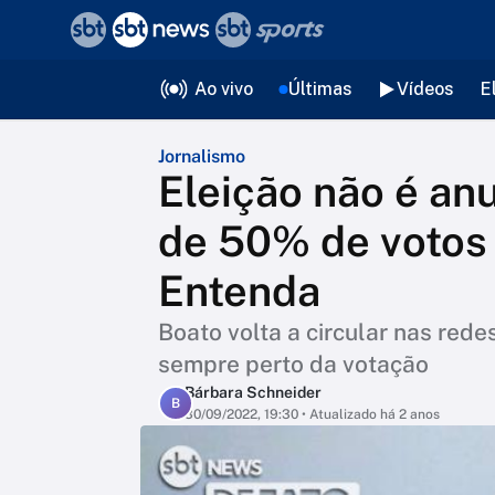
❮
voltar
Editorias
Ao vivo
Últimas
Vídeos
E
Jornalismo
Eleição não é an
de 50% de votos 
Entenda
Boato volta a circular nas rede
sempre perto da votação
Bárbara Schneider
B
30/09/2022, 19:30
• Atualizado há 2 anos