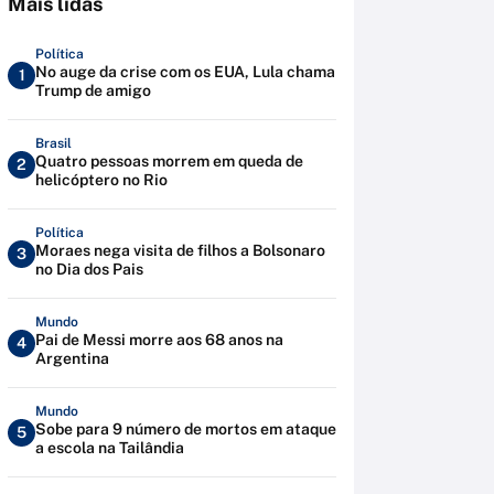
Mais lidas
Política
No auge da crise com os EUA, Lula chama
1
Trump de amigo
Brasil
Quatro pessoas morrem em queda de
2
helicóptero no Rio
Política
Moraes nega visita de filhos a Bolsonaro
3
no Dia dos Pais
Mundo
Pai de Messi morre aos 68 anos na
4
Argentina
Mundo
Sobe para 9 número de mortos em ataque
5
a escola na Tailândia