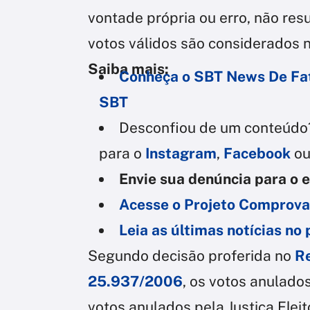
vontade própria ou erro, não res
votos válidos são considerados n
Saiba mais:
Conheça o SBT News De Fat
SBT
Desconfiou de um conteúdo
para o
Instagram
,
Facebook
o
Envie sua denúncia para o 
Acesse o Projeto Comprov
Leia as últimas notícias no
Segundo decisão proferida no
Re
25.937/2006
, os votos anulado
votos anulados pela Justiça Eleit