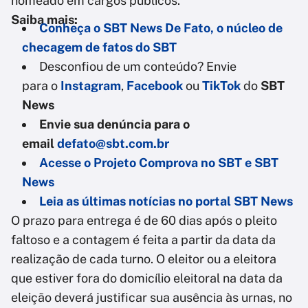
nomeado em cargos públicos.
Saiba mais:
Conheça o SBT News De Fato, o núcleo de
checagem de fatos do SBT
Desconfiou de um conteúdo? Envie
para o
Instagram
,
Facebook
ou
TikTok
do
SBT
News
Envie sua denúncia para o
email
defato@sbt.com.br
Acesse o Projeto Comprova no SBT e SBT
News
Leia as últimas notícias no portal SBT News
O prazo para entrega é de 60 dias após o pleito
faltoso e a contagem é feita a partir da data da
realização de cada turno. O eleitor ou a eleitora
que estiver fora do domicílio eleitoral na data da
eleição deverá justificar sua ausência às urnas, no