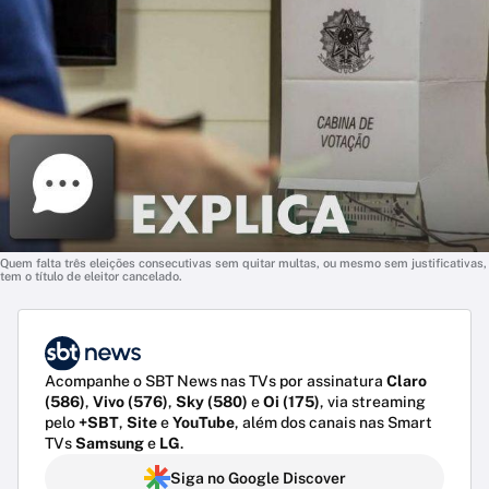
Quem falta três eleições consecutivas sem quitar multas, ou mesmo sem justificativas,
tem o título de eleitor cancelado.
Acompanhe o SBT News nas TVs por assinatura
Claro
(586)
,
Vivo (576)
,
Sky (580)
e
Oi (175)
, via streaming
pelo
+SBT
,
Site
e
YouTube
, além dos canais nas Smart
TVs
Samsung
e
LG
.
Siga no Google Discover