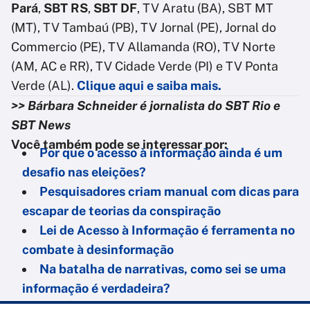
Pará
,
SBT RS
,
SBT DF
, TV Aratu (BA), SBT MT
(MT), TV Tambaú (PB), TV Jornal (PE), Jornal do
Commercio (PE), TV Allamanda (RO), TV Norte
(AM, AC e RR), TV Cidade Verde (PI) e TV Ponta
Verde (AL).
Clique aqui e saiba mais.
>> Bárbara Schneider é jornalista do SBT Rio e
SBT News
Você também pode se interessar por:
Por que o acesso à informação ainda é um
desafio nas eleições?
Pesquisadores criam manual com dicas para
escapar de teorias da conspiração
Lei de Acesso à Informação é ferramenta no
combate à desinformação
Na batalha de narrativas, como sei se uma
informação é verdadeira?