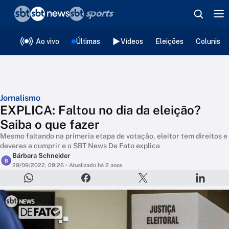
❮
voltar
Editorias
Ao vivo
Últimas
Vídeos
Eleições
Colunista
Jornalismo
EXPLICA: Faltou no dia da eleição?
Saiba o que fazer
Mesmo faltando na primeria etapa de votação, eleitor tem direitos e
deveres a cumprir e o SBT News De Fato explica
Bárbara Schneider
B
29/09/2022, 09:26
• Atualizado há 2 anos