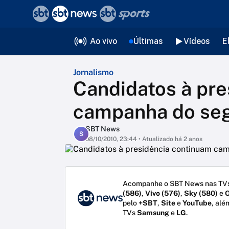
❮
voltar
Editorias
Ao vivo
Últimas
Vídeos
E
Jornalismo
Candidatos à pre
campanha do seg
SBT News
S
08/10/2010, 23:44
• Atualizado há 2 anos
Acompanhe o SBT News nas TVs
(586)
,
Vivo (576)
,
Sky (580)
e
O
pelo
+SBT
,
Site
e
YouTube
, alé
TVs
Samsung
e
LG
.