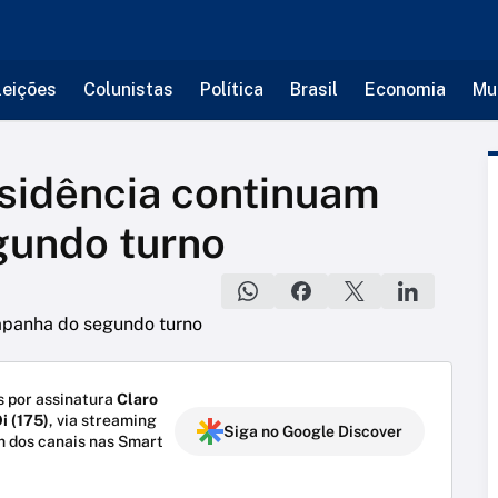
leições
Colunistas
Política
Brasil
Economia
Mu
sidência continuam
undo turno
 por assinatura
Claro
i (175)
, via streaming
Siga no Google Discover
m dos canais nas Smart