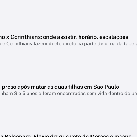
o x Corinthians: onde assistir, horário, escalações
 e Corinthians fazem duelo direto na parte de cima da tabe
preso após matar as duas filhas em São Paulo
inham 3 e 5 anos e foram encontradas sem vida dentro de um 
a Bolsonaro, Flávio diz que veto de Moraes é insano