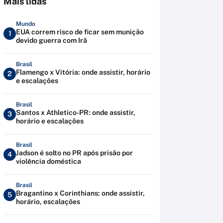
Mais lidas
Mundo
EUA correm risco de ficar sem munição
1
devido guerra com Irã
Brasil
Flamengo x Vitória: onde assistir, horário
2
e escalações
Brasil
Santos x Athletico-PR: onde assistir,
3
horário e escalações
Brasil
Jadson é solto no PR após prisão por
4
violência doméstica
Brasil
Bragantino x Corinthians: onde assistir,
5
horário, escalações