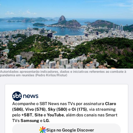
Autoridades apresentarão indicadores, dados e iniciativas referentes ao combate à
pandemia em reuniões (Pedro Kirilos/Riotur)
Acompanhe o SBT News nas TVs por assinatura
Claro
(586)
,
Vivo (576)
,
Sky (580)
e
Oi (175)
, via streaming
pelo
+SBT
,
Site
e
YouTube
, além dos canais nas Smart
TVs
Samsung
e
LG
.
Siga no Google Discover