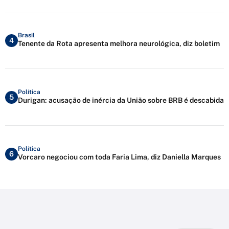
Brasil
4
Tenente da Rota apresenta melhora neurológica, diz boletim
Política
5
Durigan: acusação de inércia da União sobre BRB é descabida
Política
6
Vorcaro negociou com toda Faria Lima, diz Daniella Marques