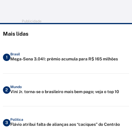
Publicidade
Mais lidas
Brasil
1
Mega-Sena 3.041: prêmio acumula para R$ 165 milhões
Mundo
2
Vini Jr. torna-se o brasileiro mais bem pago; veja o top 10
Política
3
Flávio atribui falta de alianças aos “caciques” do Centrão