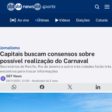
❮
voltar
Editorias
Ao vivo
Últimas
Vídeos
Eleições
Colunista
Jornalismo
Capitais buscam consensos sobre
possível realização do Carnaval
Secretários do Recife, Rio de Janeiro e outra três cidades farão três
encontros para trocar informações
SBT News
S
29/11/2021, 21:30
• Atualizado há 2 anos