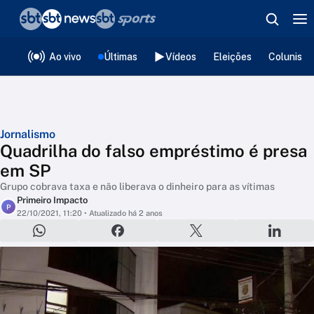
❮
voltar
Editorias
Ao vivo
Últimas
Vídeos
Eleições
Colunista
Jornalismo
Quadrilha do falso empréstimo é presa
em SP
Grupo cobrava taxa e não liberava o dinheiro para as vítimas
Primeiro Impacto
P
22/10/2021, 11:20
• Atualizado há 2 anos