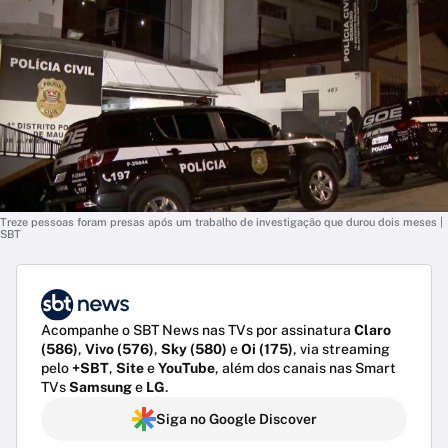
Treze pessoas foram presas após um trabalho de investigação que durou dois meses |
SBT
Acompanhe o SBT News nas TVs por assinatura
Claro
(586)
,
Vivo (576)
,
Sky (580)
e
Oi (175)
, via streaming
pelo
+SBT
,
Site
e
YouTube
, além dos canais nas Smart
TVs
Samsung
e
LG
.
Siga no Google Discover