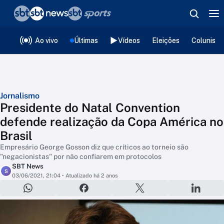
❮
voltar
Editorias
Ao vivo
Últimas
Vídeos
Eleições
Colunista
Jornalismo
Presidente do Natal Convention
defende realização da Copa América no
Brasil
Empresário George Gosson diz que críticos ao torneio são
"negacionistas" por não confiarem em protocolos
SBT News
S
03/06/2021, 21:04
• Atualizado há 2 anos