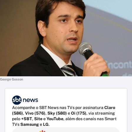
George Gosson
Acompanhe o SBT News nas TVs por assinatura
Claro
(586)
,
Vivo (576)
,
Sky (580)
e
Oi (175)
, via streaming
pelo
+SBT
,
Site
e
YouTube
, além dos canais nas Smart
TVs
Samsung
e
LG
.