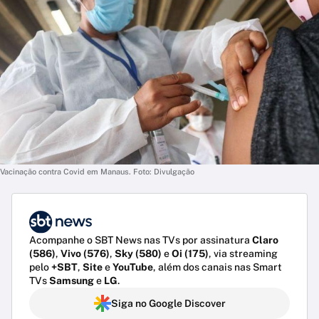
Vacinação contra Covid em Manaus. Foto: Divulgação
Acompanhe o SBT News nas TVs por assinatura
Claro
(586)
,
Vivo (576)
,
Sky (580)
e
Oi (175)
, via streaming
pelo
+SBT
,
Site
e
YouTube
, além dos canais nas Smart
TVs
Samsung
e
LG
.
Siga no Google Discover