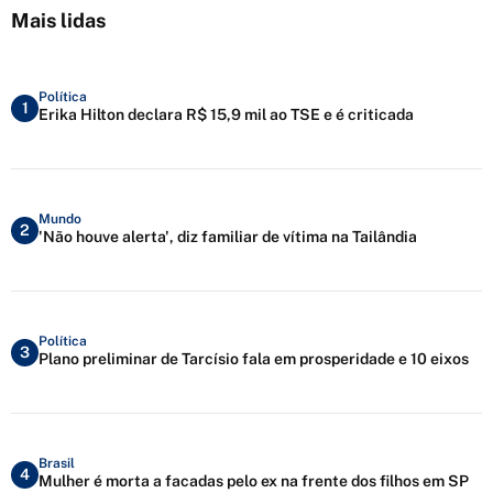
Mais lidas
Política
1
Erika Hilton declara R$ 15,9 mil ao TSE e é criticada
Mundo
2
'Não houve alerta', diz familiar de vítima na Tailândia
Política
3
Plano preliminar de Tarcísio fala em prosperidade e 10 eixos
Brasil
4
Mulher é morta a facadas pelo ex na frente dos filhos em SP