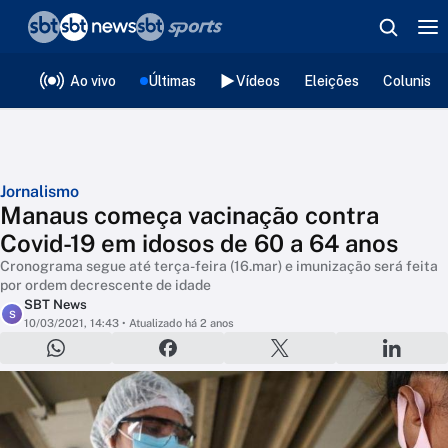
❮
voltar
Editorias
Ao vivo
Últimas
Vídeos
Eleições
Colunista
Jornalismo
Manaus começa vacinação contra
Covid-19 em idosos de 60 a 64 anos
Cronograma segue até terça-feira (16.mar) e imunização será feita
por ordem decrescente de idade
SBT News
S
10/03/2021, 14:43
• Atualizado há 2 anos