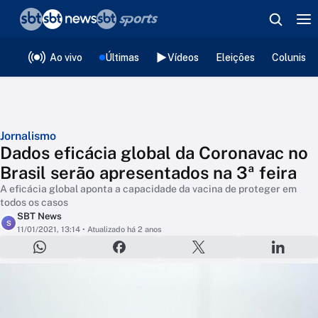
❮
voltar
Editorias
Ao vivo
Últimas
Vídeos
Eleições
Colunista
Jornalismo
Dados eficácia global da Coronavac no
Brasil serão apresentados na 3ª feira
A eficácia global aponta a capacidade da vacina de proteger em
todos os casos
SBT News
S
11/01/2021, 13:14
• Atualizado há 2 anos