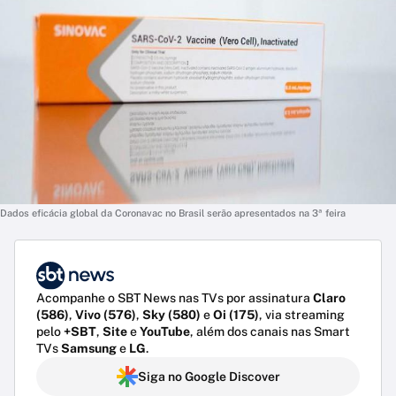
Dados eficácia global da Coronavac no Brasil serão apresentados na 3ª feira
Acompanhe o SBT News nas TVs por assinatura
Claro
(586)
,
Vivo (576)
,
Sky (580)
e
Oi (175)
, via streaming
pelo
+SBT
,
Site
e
YouTube
, além dos canais nas Smart
TVs
Samsung
e
LG
.
Siga no Google Discover