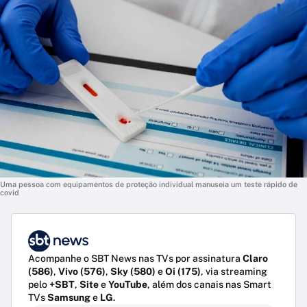
Uma pessoa com equipamentos de proteção individual manuseia um teste rápido de
covid
Acompanhe o SBT News nas TVs por assinatura
Claro
(586)
,
Vivo (576)
,
Sky (580)
e
Oi (175)
, via streaming
pelo
+SBT
,
Site
e
YouTube
, além dos canais nas Smart
TVs
Samsung
e
LG
.