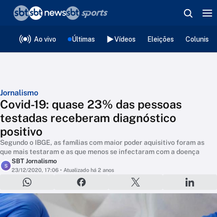
❮
voltar
Editorias
Ao vivo
Últimas
Vídeos
Eleições
Colunista
Jornalismo
Covid-19: quase 23% das pessoas
testadas receberam diagnóstico
positivo
Segundo o IBGE, as famílias com maior poder aquisitivo foram as
que mais testaram e as que menos se infectaram com a doença
SBT Jornalismo
S
23/12/2020, 17:06
• Atualizado há 2 anos