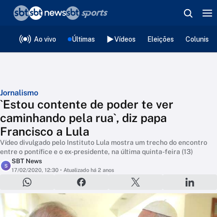
❮
voltar
Editorias
Ao vivo
Últimas
Vídeos
Eleições
Colunista
Jornalismo
`Estou contente de poder te ver
caminhando pela rua`, diz papa
Francisco a Lula
Vídeo divulgado pelo Instituto Lula mostra um trecho do encontro
entre o pontífice e o ex-presidente, na última quinta-feira (13)
SBT News
S
17/02/2020, 12:30
• Atualizado há 2 anos