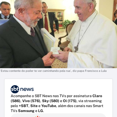
`Estou contente de poder te ver caminhando pela rua`, diz papa Francisco a Lula
Acompanhe o SBT News nas TVs por assinatura
Claro
(586)
,
Vivo (576)
,
Sky (580)
e
Oi (175)
, via streaming
pelo
+SBT
,
Site
e
YouTube
, além dos canais nas Smart
TVs
Samsung
e
LG
.