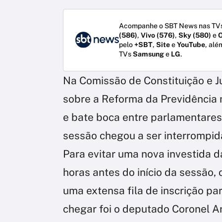
Acompanhe o SBT News nas TVs
(586)
,
Vivo (576)
,
Sky (580)
e
O
pelo
+SBT
,
Site
e
YouTube
, alé
TVs
Samsung
e
LG
.
Na Comissão de Constituição e Ju
sobre a Reforma da Previdência 
e bate boca entre parlamentares
sessão chegou a ser interrompid
Para evitar uma nova investida d
horas antes do início da sessão
uma extensa fila de inscrição pa
chegar foi o deputado Coronel A