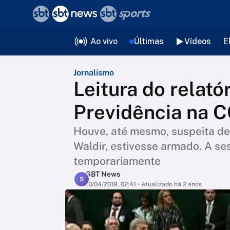
❮
voltar
Editorias
Ao vivo
Últimas
Vídeos
E
Jornalismo
Leitura do relató
Previdência na C
Houve, até mesmo, suspeita de
Waldir, estivesse armado. A se
temporariamente
SBT News
S
10/04/2019, 02:41
• Atualizado há 2 anos