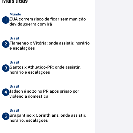
Mais lidas
Mundo
EUA correm risco de ficar sem munição
1
devido guerra com Irã
Brasil
Flamengo x Vitória: onde assistir, horário
2
e escalações
Brasil
Santos x Athletico-PR: onde assistir,
3
horário e escalações
Brasil
Jadson é solto no PR após prisão por
4
violência doméstica
Brasil
Bragantino x Corinthians: onde assistir,
5
horário, escalações