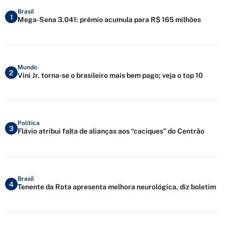
Brasil
1
Mega-Sena 3.041: prêmio acumula para R$ 165 milhões
Mundo
2
Vini Jr. torna-se o brasileiro mais bem pago; veja o top 10
Política
3
Flávio atribui falta de alianças aos “caciques” do Centrão
Brasil
4
Tenente da Rota apresenta melhora neurológica, diz boletim