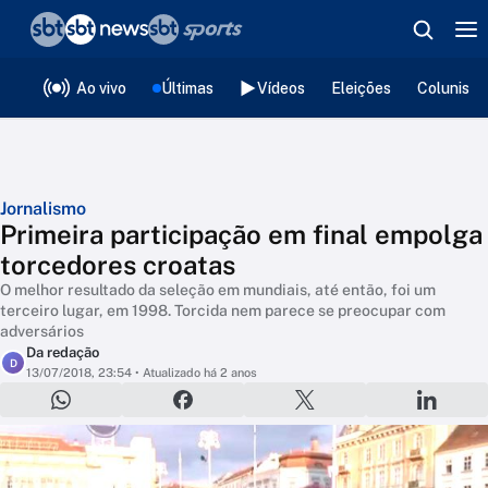
❮
voltar
Editorias
Ao vivo
Últimas
Vídeos
Eleições
Colunista
Jornalismo
Primeira participação em final empolga
torcedores croatas
O melhor resultado da seleção em mundiais, até então, foi um
terceiro lugar, em 1998. Torcida nem parece se preocupar com
adversários
Da redação
D
13/07/2018, 23:54
• Atualizado há 2 anos