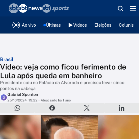
❮
voltar
Editorias
Ao vivo
Últimas
Vídeos
Eleições
Colunista
Brasil
Vídeo: veja como ficou ferimento de
Lula após queda em banheiro
Presidente caiu no Palácio da Alvorada e precisou levar cinco
pontos na cabeça
Gabriel Sponton
G
25/10/2024, 19:22
• Atualizado há 1 ano