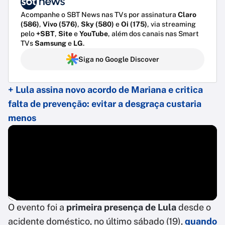
Acompanhe o SBT News nas TVs por assinatura
Claro
(586)
,
Vivo (576)
,
Sky (580)
e
Oi (175)
, via streaming
pelo
+SBT
,
Site
e
YouTube
, além dos canais nas Smart
TVs
Samsung
e
LG
.
Siga no Google Discover
+ Lula assina novo acordo de Mariana e critica
falta de prevenção: evitar a desgraça custaria
menos
O evento foi a
primeira presença de Lula
desde o
acidente doméstico, no último sábado (19),
quando