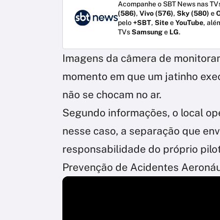
Acompanhe o SBT News nas TVs
(586)
,
Vivo (576)
,
Sky (580)
e
O
pelo
+SBT
,
Site
e
YouTube
, alé
TVs
Samsung
e
LG
.
Imagens da câmera de monitora
momento em que um jatinho execu
não se chocam no ar.
Segundo informações, o local ope
nesse caso, a separação que en
responsabilidade do próprio pilo
Prevenção de Acidentes Aeronáuti