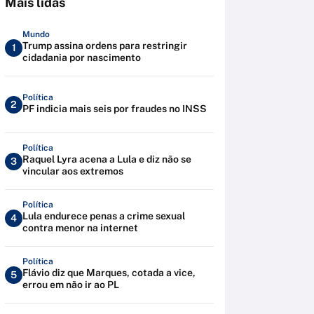
Mais lidas
Mundo
Trump assina ordens para restringir
1
cidadania por nascimento
Política
2
PF indicia mais seis por fraudes no INSS
Política
Raquel Lyra acena a Lula e diz não se
3
vincular aos extremos
Política
Lula endurece penas a crime sexual
4
contra menor na internet
Política
Flávio diz que Marques, cotada a vice,
5
errou em não ir ao PL