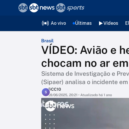
❮
voltar
Editorias
Ao vivo
Últimas
Vídeos
E
Brasil
VÍDEO: Avião e h
chocam no ar em
Sistema de Investigação e Pre
(Sipaer) analisa o incidente em 
SCC10
S
09/06/2025, 20:21
• Atualizado há 1 ano