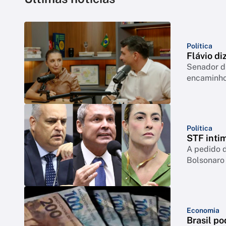
Política
Flávio di
Senador di
encaminho
Política
STF inti
A pedido d
Bolsonaro
Economia
Brasil po