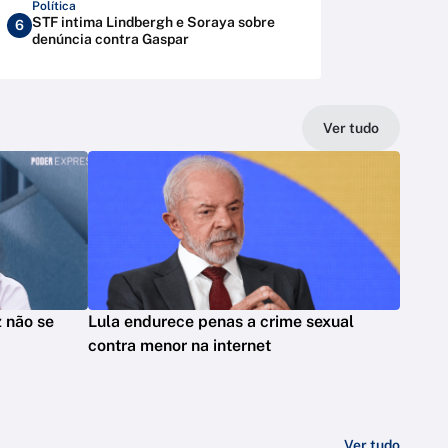
Política
STF intima Lindbergh e Soraya sobre
6
denúncia contra Gaspar
Ver tudo
z não se
Lula endurece penas a crime sexual
contra menor na internet
Ver tudo