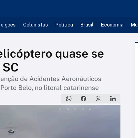
leições
Colunistas
Política
Brasil
Economia
Mu
elicóptero quase se
 SC
venção de Acidentes Aeronáuticos
Porto Belo, no litoral catarinense