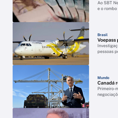
Ao SBT New
e o rombo 
Brasil
Voepass p
Investigaç
pessoas p
Mundo
Canadá r
Primeiro-m
negociaçõ