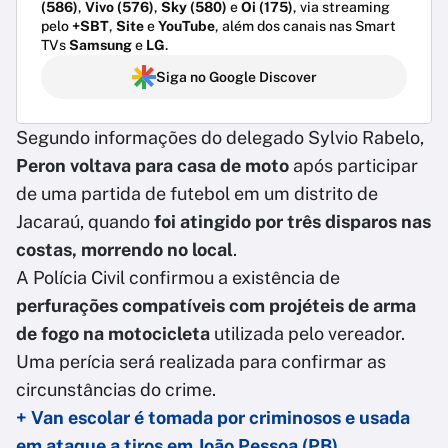
(586)
,
Vivo (576)
,
Sky (580)
e
Oi (175)
, via streaming
pelo
+SBT
,
Site
e
YouTube
, além dos canais nas Smart
TVs
Samsung
e
LG
.
Siga no Google Discover
Segundo informações do delegado Sylvio Rabelo,
Peron voltava para casa de moto
após participar
de uma partida de futebol em um distrito de
Jacaraú, quando
foi atingido por três disparos nas
costas, morrendo no local
.
A Polícia Civil confirmou a existência de
perfurações compatíveis com projéteis de arma
de fogo na motocicleta
utilizada pelo vereador.
Uma perícia será realizada para confirmar as
circunstâncias do crime.
+ Van escolar é tomada por criminosos e usada
em ataque a tiros em João Pessoa (PB)