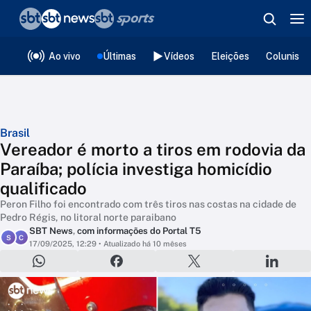
❮
voltar
Editorias
Ao vivo
Últimas
Vídeos
Eleições
Colunista
Brasil
Vereador é morto a tiros em rodovia da
Paraíba; polícia investiga homicídio
qualificado
Peron Filho foi encontrado com três tiros nas costas na cidade de
Pedro Régis, no litoral norte paraibano
SBT News
,
com informações do Portal T5
S
C
17/09/2025, 12:29
• Atualizado há 10 mêses