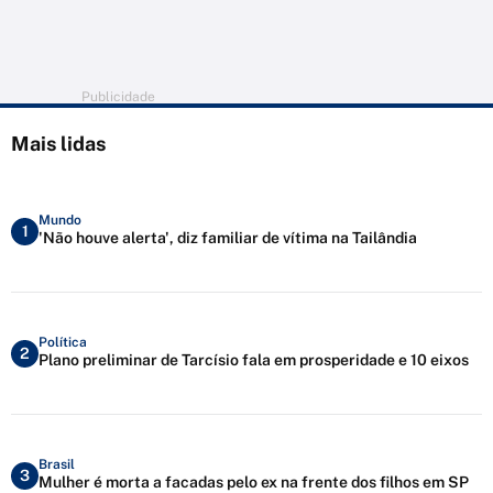
Publicidade
Mais lidas
Mundo
1
'Não houve alerta', diz familiar de vítima na Tailândia
Política
2
Plano preliminar de Tarcísio fala em prosperidade e 10 eixos
Brasil
3
Mulher é morta a facadas pelo ex na frente dos filhos em SP