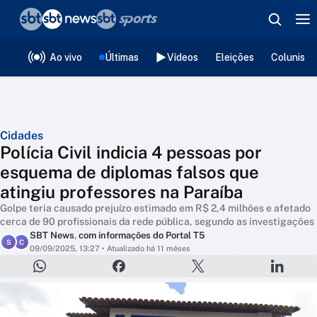
❮
voltar
Editorias
Ao vivo
Últimas
Vídeos
Eleições
Colunista
Cidades
Polícia Civil indicia 4 pessoas por
esquema de diplomas falsos que
atingiu professores na Paraíba
Golpe teria causado prejuízo estimado em R$ 2,4 milhões e afetado
cerca de 90 profissionais da rede pública, segundo as investigações
SBT News
,
com informações do Portal T5
S
C
09/09/2025, 13:27
• Atualizado há 11 mêses