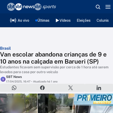
❮
voltar
Editorias
Ao vivo
Últimas
Vídeos
Eleições
Colunista
Brasil
Van escolar abandona crianças de 9 e
10 anos na calçada em Barueri (SP)
Estudantes ficavam sem supervisão por cerca de 1 hora até serem
levados para casa por outro veículo
SBT News
S
17/04/2025, 16:47
• Atualizado há 1 ano