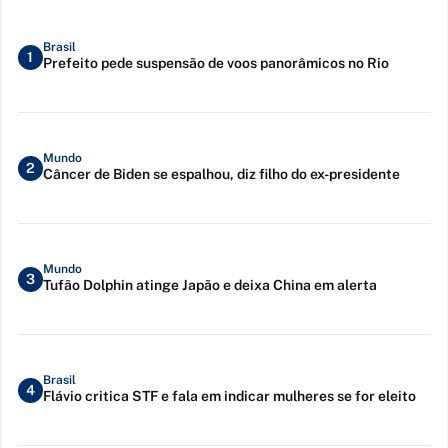
Brasil
1
Prefeito pede suspensão de voos panorâmicos no Rio
Mundo
2
Câncer de Biden se espalhou, diz filho do ex-presidente
Mundo
3
Tufão Dolphin atinge Japão e deixa China em alerta
Brasil
4
Flávio critica STF e fala em indicar mulheres se for eleito