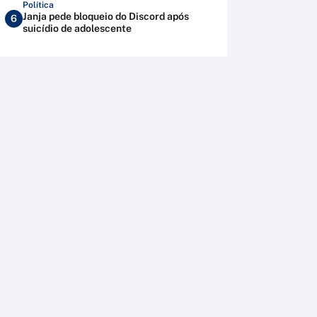
Política
Janja pede bloqueio do Discord após
6
suicídio de adolescente