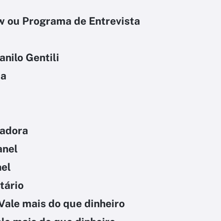
w ou Programa de Entrevista
nilo Gentili
ta
tadora
anel
nel
tário
 Vale mais do que dinheiro