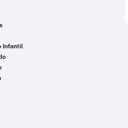
s
Infantil
do
o
a