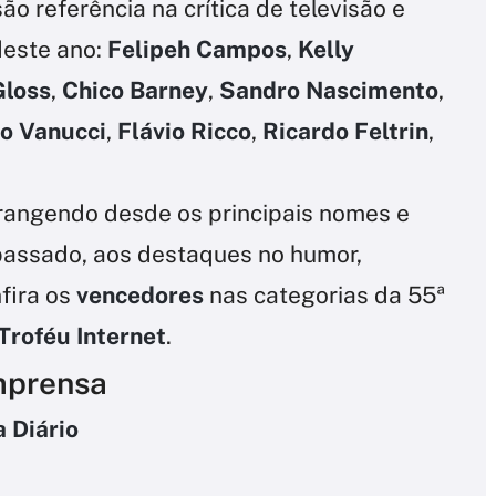
o referência na crítica de televisão e
deste ano:
Felipeh Campos
,
Kelly
loss
,
Chico Barney
,
Sandro Nascimento
,
o Vanucci
,
Flávio Ricco
,
Ricardo Feltrin
,
brangendo desde os principais nomes e
 passado, aos destaques no humor,
fira os
vencedores
nas categorias da 55ª
Troféu Internet
.
mprensa
 Diário