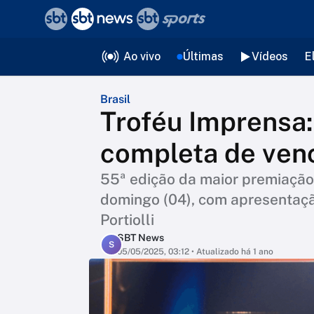
❮
voltar
Editorias
Ao vivo
Últimas
Vídeos
E
Brasil
Troféu Imprensa: 
completa de ven
55ª edição da maior premiação 
domingo (04), com apresentaçã
Portiolli
SBT News
S
05/05/2025, 03:12
• Atualizado há 1 ano