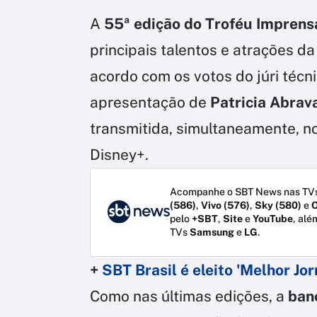
A
55ª edição do Troféu Imprens
principais talentos e atrações da
acordo com os votos do júri técni
apresentação de
Patricia Abrav
transmitida, simultaneamente, n
Disney+.
Acompanhe o SBT News nas TVs
(586)
,
Vivo (576)
,
Sky (580)
e
O
pelo
+SBT
,
Site
e
YouTube
, alé
TVs
Samsung
e
LG
.
+
SBT Brasil é eleito 'Melhor Jor
Como nas últimas edições, a
banc