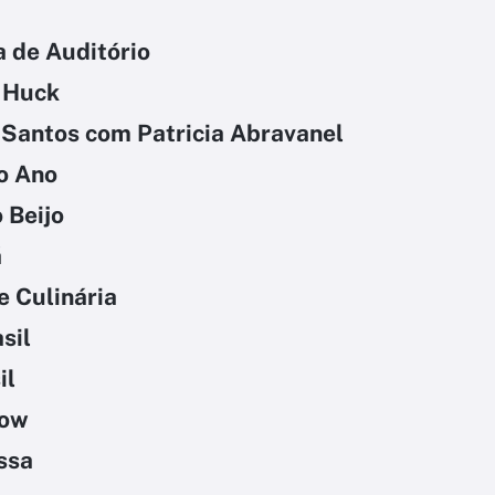
 de Auditório
 Huck
 Santos com Patricia Abravanel
o Ano
 Beijo
á
e Culinária
sil
il
how
ssa