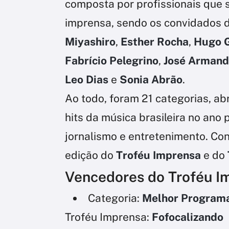
composta por profissionais que sã
imprensa, sendo os convidados 
Miyashiro
,
Esther Rocha
,
Hugo G
Fabrício Pelegrino
,
José Armand
Leo Dias
e
Sonia Abrão
.
Ao todo, foram 21 categorias, a
hits da música brasileira no ano
jornalismo e entretenimento. Con
edição do
Troféu Imprensa
e do
Vencedores do Troféu I
Categoria:
Melhor Programa
Troféu Imprensa:
Fofocalizando