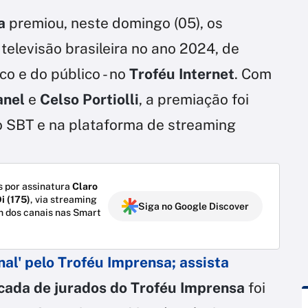
a
premiou, neste domingo (05), os
 televisão brasileira no ano 2024, de
co e do público - no
Troféu Internet
. Com
anel
e
Celso Portiolli
, a premiação foi
o SBT e na plataforma de streaming
 por assinatura
Claro
i (175)
, via streaming
Siga no Google Discover
m dos canais nas Smart
nal' pelo Troféu Imprensa; assista
ada de jurados do Troféu Imprensa
foi