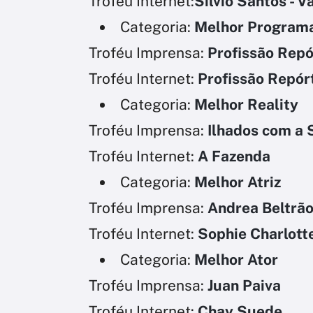
Troféu Internet:
Silvio Santos - V
Categoria:
Melhor Programa 
Troféu Imprensa:
Profissão Repó
Troféu Internet:
Profissão Repór
Categoria:
Melhor Reality
Troféu Imprensa:
Ilhados com a 
Troféu Internet:
A Fazenda
Categoria:
Melhor Atriz
Troféu Imprensa:
Andrea Beltrã
Troféu Internet:
Sophie Charlott
Categoria:
Melhor Ator
Troféu Imprensa:
Juan Paiva
Troféu Internet:
Chay Suede