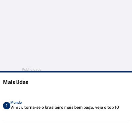
Publicidade
Mais lidas
Mundo
1
Vini Jr. torna-se o brasileiro mais bem pago; veja o top 10