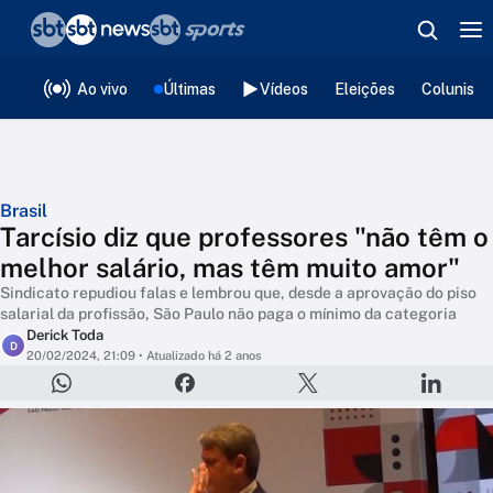
❮
voltar
Editorias
Ao vivo
Últimas
Vídeos
Eleições
Colunista
Brasil
Tarcísio diz que professores "não têm o
melhor salário, mas têm muito amor"
Sindicato repudiou falas e lembrou que, desde a aprovação do piso
salarial da profissão, São Paulo não paga o mínimo da categoria
Derick Toda
D
20/02/2024, 21:09
• Atualizado há 2 anos