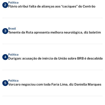
Política
2
Flávio atribui falta de alianças aos “caciques” do Centrão
Brasil
3
Tenente da Rota apresenta melhora neurológica, diz boletim
Política
4
Durigan: acusação de inércia da União sobre BRB é descabida
Política
5
Vorcaro negociou com toda Faria Lima, diz Daniella Marques