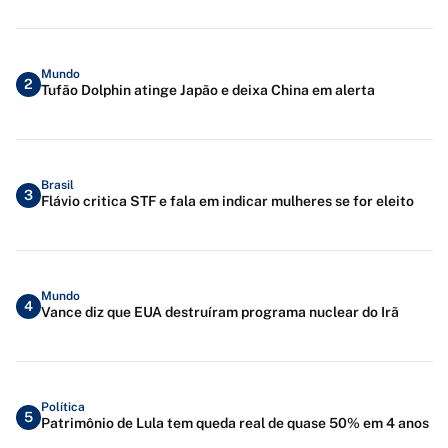
Mundo
2
Tufão Dolphin atinge Japão e deixa China em alerta
Brasil
3
Flávio critica STF e fala em indicar mulheres se for eleito
Mundo
4
Vance diz que EUA destruíram programa nuclear do Irã
Política
5
Patrimônio de Lula tem queda real de quase 50% em 4 anos