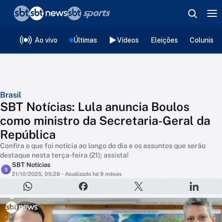
❮
voltar
Editorias
Ao vivo
Últimas
Vídeos
Eleições
Colunista
Brasil
SBT Notícias: Lula anuncia Boulos
como ministro da Secretaria-Geral da
República
Confira o que foi notícia ao longo do dia e os assuntos que serão
destaque nesta terça-feira (21); assista!
SBT Notícias
S
21/10/2025, 05:28
• Atualizado há 9 mêses