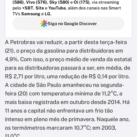
(586)
,
Vivo (576)
,
Sky (580)
e
Oi (175)
, via streaming
pelo
+SBT
,
Site
e
YouTube
, além dos canais nas Smart
TVs
Samsung
e
LG
.
Siga no Google Discover
A Petrobras vai reduzir, a partir desta terça-feira
(21), o preço da gasolina para distribuidoras em
4,9%. Com isso, o preço médio de venda da estatal
para as distribuidoras passará a ser, em média, de
R$ 2,71 por litro, uma redução de R$ 0,14 por litro.
A cidade de São Paulo amanheceu na segunda-
feira (20) com temperatura mínima de 11,2°C, a
mais baixa registrada em outubro desde 2014. Há
11 anos a capital não enfrentava um frio tão
intenso em pleno mês de primavera. Naquele ano,
os termômetros marcaram 10,7°C; em 2003,
11,0°C.