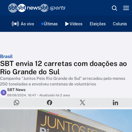
❮
voltar
Editorias
Ao vivo
Últimas
Vídeos
Eleições
Colunista
Brasil
SBT envia 12 carretas com doações ao
Rio Grande do Sul
Campanha "Juntos Pelo Rio Grande do Sul" arrecadou pelo menos
250 toneladas e envolveu centenas de voluntários
SBT News
S
09/06/2024, 16:47
• Atualizado há 2 anos