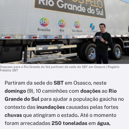
Doaçoes para o Rio Grande do Sul partiram da sede do SBT em Osasco | Rogério
Pallatta SBT
Partiram da sede do
SBT
em Osasco, neste
domingo
(9), 10 caminhões com
doações
ao
Rio
Grande do Sul
para ajudar a população gaúcha no
contexto das
inundações
causadas pelas fortes
chuvas
que atingiram o estado
.
Até o momento
foram arrecadadas
250 toneladas
em
água,