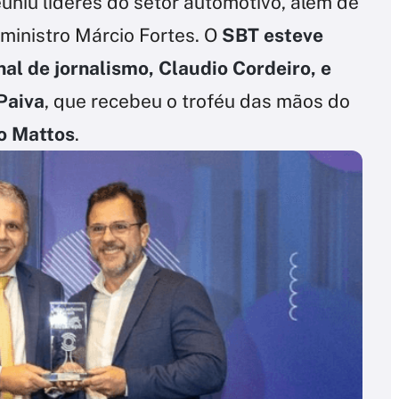
euniu líderes do setor automotivo, além de
ministro Márcio Fortes. O
SBT esteve
nal de jornalismo, Claudio Cordeiro, e
Paiva
, que recebeu o troféu das mãos do
so Mattos
.