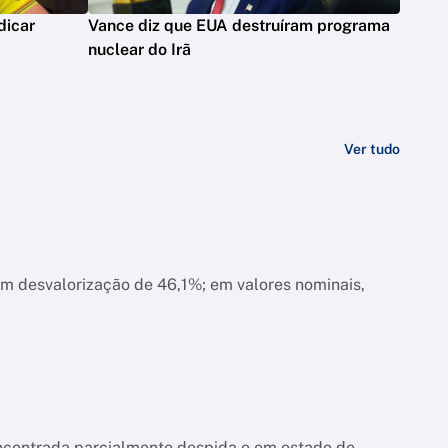
dicar
Vance diz que EUA destruíram programa
nuclear do Irã
Ver tudo
am desvalorização de 46,1%; em valores nominais,
encontrada parcialmente despida e em estado de