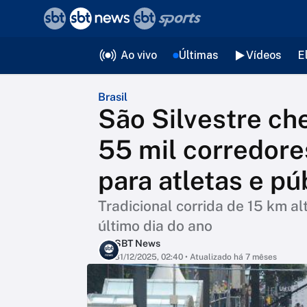
❮
voltar
Editorias
Ao vivo
Últimas
Vídeos
E
Brasil
São Silvestre ch
55 mil corredore
para atletas e pú
Tradicional corrida de 15 km al
último dia do ano
SBT News
31/12/2025, 02:40
• Atualizado há 7 mêses