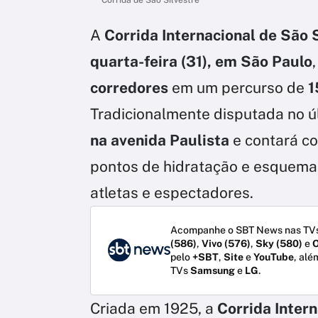
A
Corrida Internacional de São 
quarta-feira (31), em São Paulo
corredores
em um percurso de
1
Tradicionalmente disputada no úl
na avenida Paulista
e contará co
pontos de hidratação e esquema 
atletas e espectadores.
Acompanhe o SBT News nas TVs
(586)
,
Vivo (576)
,
Sky (580)
e
O
pelo
+SBT
,
Site
e
YouTube
, alé
TVs
Samsung
e
LG
.
Criada em 1925, a
Corrida Inter