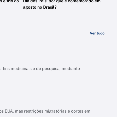
s e frio ao
Dia dos Pais: por que é comemorado em
agosto no Brasil?
Ver tudo
a fins medicinais e de pesquisa, mediante
s EUA, mas restrições migratórias e cortes em