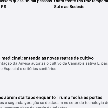
deixam quase 95 mil pessoas
Outra frente fria traz temporai
o RS
Sul e ao Sudeste
medicinal: entenda as novas regras de cultivo
ação da Anvisa autoriza o cultivo da Cannabis sativa L. par
o Especial e critérios sanitários
es abrem startups enquanto Trump fecha as portas
os e segunda geração se destacam no setor de tecnologia do
 aumentam risco de perda de talentos