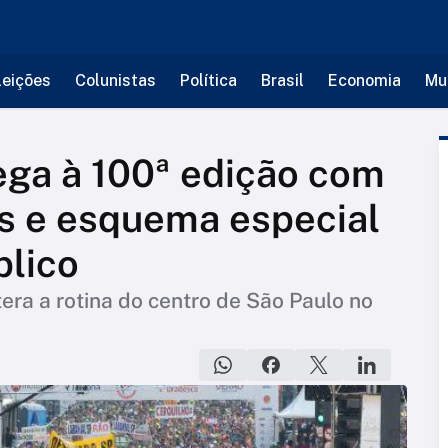
leições
Colunistas
Política
Brasil
Economia
Mu
ega à 100ª edição com
s e esquema especial
blico
tera a rotina do centro de São Paulo no