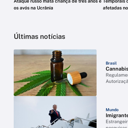
Ataque russo mata criança de três anos e
Temporais 
os avós na Ucrânia
afetadas n
Últimas notícias
Brasil
Cannabis 
Regulament
Autorizaçã
Mundo
Imigrant
Estrangeir
pesquisas