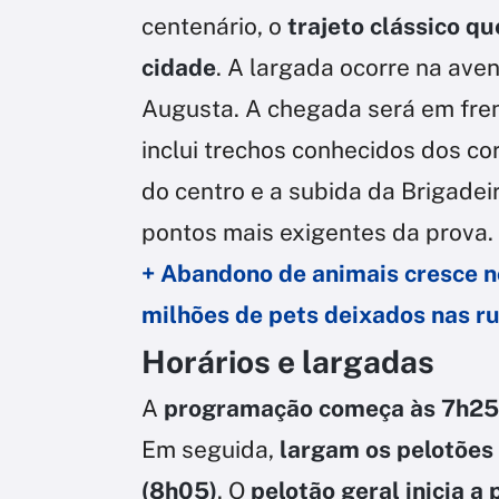
centenário, o
trajeto clássico qu
cidade
. A largada ocorre na aven
Augusta. A chegada será em frent
inclui trechos conhecidos dos c
do centro e a subida da Brigadei
pontos mais exigentes da prova.
+ Abandono de animais cresce n
milhões de pets deixados nas r
Horários e largadas
A
programação começa às 7h25
Em seguida,
largam os pelotões 
(8h05)
. O
pelotão geral inicia a 