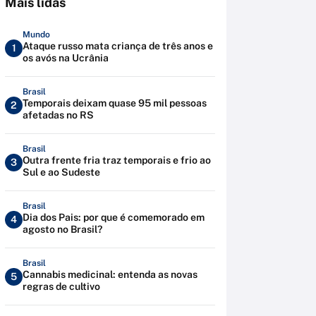
Mais lidas
Mundo
Ataque russo mata criança de três anos e
1
os avós na Ucrânia
Brasil
Temporais deixam quase 95 mil pessoas
2
afetadas no RS
Brasil
Outra frente fria traz temporais e frio ao
3
Sul e ao Sudeste
Brasil
Dia dos Pais: por que é comemorado em
4
agosto no Brasil?
Brasil
Cannabis medicinal: entenda as novas
5
regras de cultivo