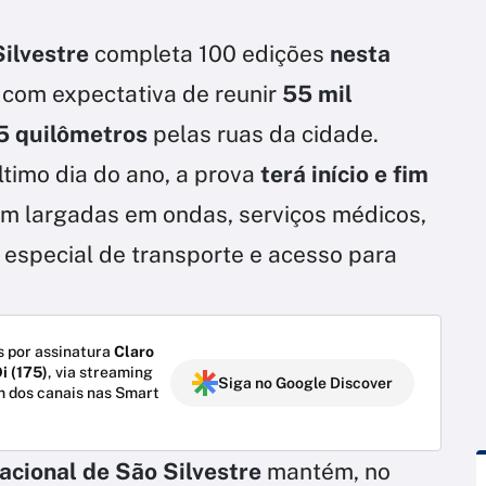
Silvestre
completa 100 edições
nesta
, com expectativa de reunir
55 mil
5 quilômetros
pelas ruas da cidade.
timo dia do ano, a prova
terá início e fim
m largadas em ondas, serviços médicos,
especial de transporte e acesso para
 por assinatura
Claro
i (175)
, via streaming
Siga no Google Discover
m dos canais nas Smart
nacional de São Silvestre
mantém, no