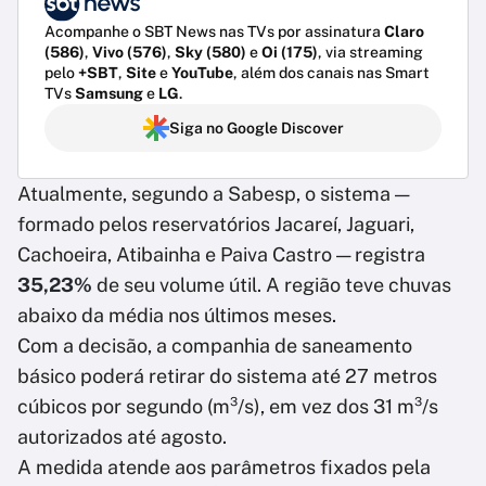
Acompanhe o SBT News nas TVs por assinatura
Claro
(586)
,
Vivo (576)
,
Sky (580)
e
Oi (175)
, via streaming
pelo
+SBT
,
Site
e
YouTube
, além dos canais nas Smart
TVs
Samsung
e
LG
.
Siga no Google Discover
Atualmente, segundo a Sabesp, o sistema —
formado pelos reservatórios Jacareí, Jaguari,
Cachoeira, Atibainha e Paiva Castro — registra
35,23%
de seu volume útil. A região teve chuvas
abaixo da média nos últimos meses.
Com a decisão, a companhia de saneamento
básico poderá retirar do sistema até 27 metros
cúbicos por segundo (m³/s), em vez dos 31 m³/s
autorizados até agosto.
A medida atende aos parâmetros fixados pela