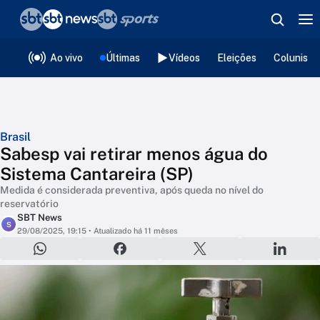
❮
voltar
Editorias
Ao vivo
Últimas
Vídeos
Eleições
Colunista
Brasil
Sabesp vai retirar menos água do
Sistema Cantareira (SP)
Medida é considerada preventiva, após queda no nível do
reservatório
SBT News
S
29/08/2025, 19:15
• Atualizado há 11 mêses