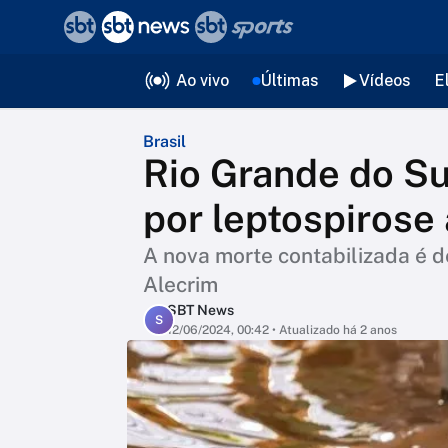
❮
voltar
Editorias
Ao vivo
Últimas
Vídeos
E
Brasil
Rio Grande do Su
por leptospirose
A nova morte contabilizada é 
Alecrim
SBT News
S
12/06/2024, 00:42
• Atualizado há 2 anos