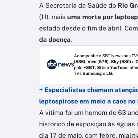
A Secretaria da Saúde do
Rio Gr
(11), mais
uma morte por leptosp
estado desde o fim de abril. Com
da doença
.
Acompanhe o SBT News nas TVs
(586)
,
Vivo (576)
,
Sky (580)
e
O
pelo
+SBT
,
Site
e
YouTube
, alé
TVs
Samsung
e
LG
.
+ Especialistas chamam atenção
leptospirose em meio a caos no
A vítima foi um homem de 63 ano
histórico de exposição às água
dia 17 de maio, com febre, mialgi