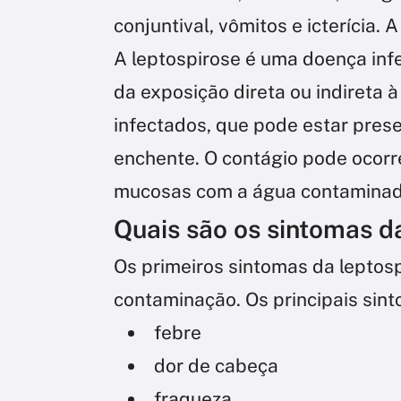
conjuntival, vômitos e icterícia.
A leptospirose é uma doença infe
da exposição direta ou indireta à
infectados, que pode estar pres
enchente. O contágio pode ocorre
mucosas com a água contaminad
Quais são os sintomas d
Os primeiros sintomas da leptosp
contaminação. Os principais sin
febre
dor de cabeça
fraqueza