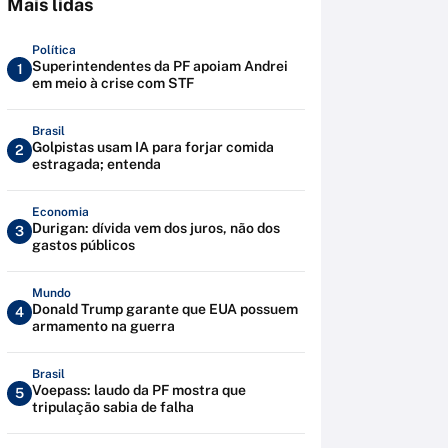
Mais lidas
Política
Superintendentes da PF apoiam Andrei
1
em meio à crise com STF
Brasil
Golpistas usam IA para forjar comida
2
estragada; entenda
Economia
Durigan: dívida vem dos juros, não dos
3
gastos públicos
Mundo
Donald Trump garante que EUA possuem
4
armamento na guerra
Brasil
Voepass: laudo da PF mostra que
5
tripulação sabia de falha