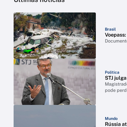
Brasil
Voepass: 
Documento 
Política
STJ julga
Magistrado
pode perd
Mundo
Rússia a