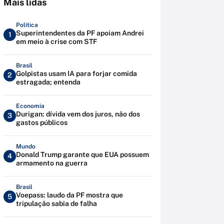
Mais lidas
Política
Superintendentes da PF apoiam Andrei
1
em meio à crise com STF
Brasil
Golpistas usam IA para forjar comida
2
estragada; entenda
Economia
Durigan: dívida vem dos juros, não dos
3
gastos públicos
Mundo
Donald Trump garante que EUA possuem
4
armamento na guerra
Brasil
Voepass: laudo da PF mostra que
5
tripulação sabia de falha