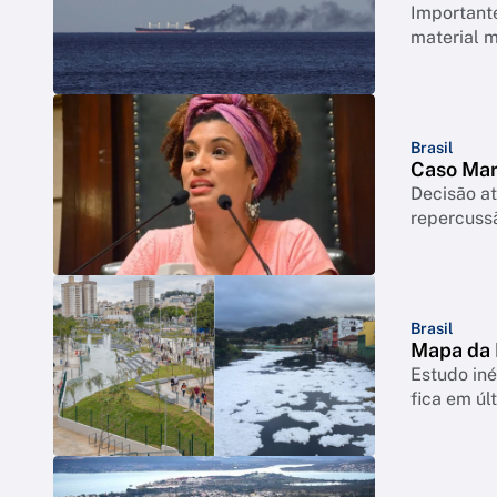
Important
material m
Brasil
Caso Mar
Decisão at
repercussã
Brasil
Mapa da 
Estudo iné
fica em úl