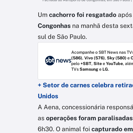
Um
cachorro foi resgatado
após 
Congonhas
na manhã desta sexta-
sul de São Paulo.
Acompanhe o SBT News nas TVs
(586)
,
Vivo (576)
,
Sky (580)
e
O
pelo
+SBT
,
Site
e
YouTube
, alé
TVs
Samsung
e
LG
.
+ Setor de carnes celebra retir
Unidos
A Aena, concessionária responsá
as
operações foram paralisadas
6h30. O animal foi
capturado em