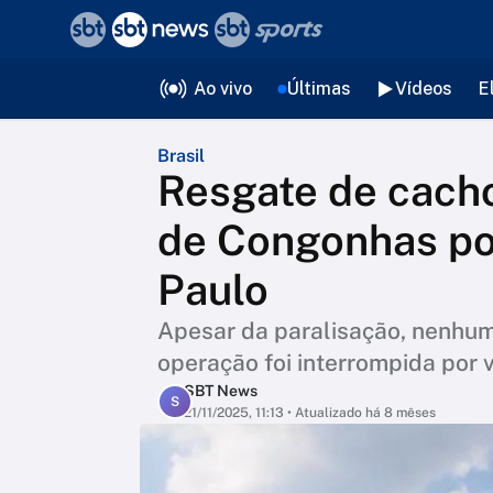
❮
voltar
Editorias
Ao vivo
Últimas
Vídeos
E
Brasil
Resgate de cacho
de Congonhas po
Paulo
Apesar da paralisação, nenhum 
operação foi interrompida por
SBT News
S
21/11/2025, 11:13
• Atualizado há 8 mêses