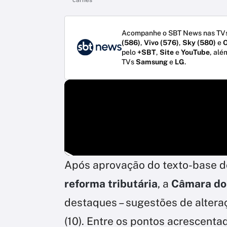
Acompanhe o SBT News nas TVs
(586)
,
Vivo (576)
,
Sky (580)
e
O
pelo
+SBT
,
Site
e
YouTube
, alé
TVs
Samsung
e
LG
.
Após aprovação do texto-base do
reforma tributária
, a
Câmara do
destaques – sugestões de alteraç
(10). Entre os pontos acrescent