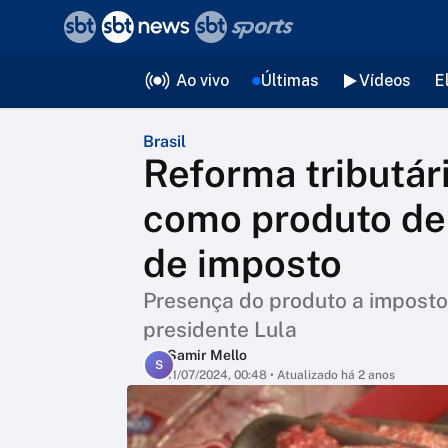
❮
voltar
Editorias
Ao vivo
Últimas
Vídeos
E
Brasil
Reforma tributári
como produto de 
de imposto
Presença do produto a imposto
presidente Lula
Samir Mello
S
11/07/2024, 00:48
• Atualizado há 2 anos