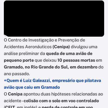
O Centro de Investigação e Prevenção de
Acidentes Aeronáuticos
(Cenipa)
divulgou uma
análise preliminar da
queda de uma avião de
pequeno porte
que deixou
10 pessoas mortas
em
Gramado, no Rio Grande do Sul, em dezembro
do
ano passado.
+Quem é Luiz Galeazzi, empresário que pilotava
avião que caiu em Gramado
O
Cenipa
apontou duas hipóteses relacionadas ao
acidente -
colisão com o solo em voo controlado
(
CFIT
, em inglês) e
perda de controle em voo