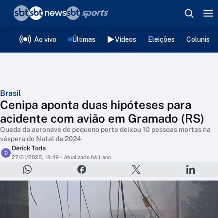
❮
voltar
Editorias
Ao vivo
Últimas
Vídeos
Eleições
Colunista
Brasil
Cenipa aponta duas hipóteses para
acidente com avião em Gramado (RS)
Queda da aeronave de pequeno porte deixou 10 pessoas mortas na
véspera do Natal de 2024
Derick Toda
D
27/01/2025, 18:49
• Atualizado há 1 ano