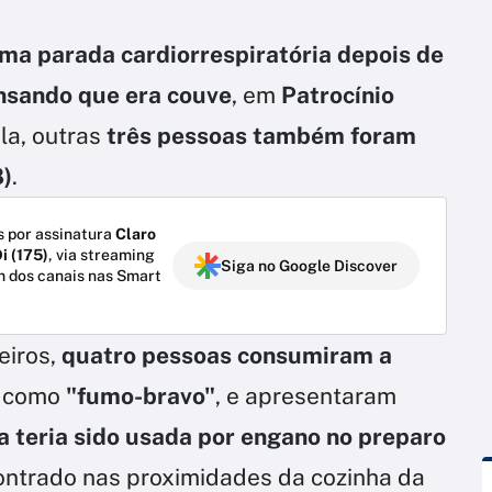
ma parada cardiorrespiratória depois de
nsando que era couve
, em
Patrocínio
la, outras
três pessoas também foram
8)
.
 por assinatura
Claro
i (175)
, via streaming
Siga no Google Discover
m dos canais nas Smart
eiros,
quatro pessoas consumiram a
e como
"fumo-bravo"
, e apresentaram
a teria sido usada por engano no preparo
contrado nas proximidades da cozinha da