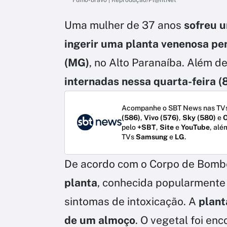
Uma mulher de 37 anos
sofreu u
ingerir uma planta venenosa pe
(MG)
, no Alto Paranaíba. Além de
internadas nessa quarta-feira (
Acompanhe o SBT News nas TVs
(586)
,
Vivo (576)
,
Sky (580)
e
O
pelo
+SBT
,
Site
e
YouTube
, alé
TVs
Samsung
e
LG
.
De acordo com o Corpo de Bomb
planta
, conhecida popularment
sintomas de intoxicação. A
plant
de um almoço
. O vegetal foi en