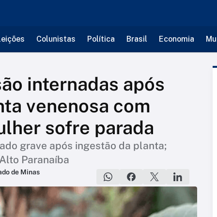
leições
Colunistas
Política
Brasil
Economia
Mu
ão internadas após
nta venenosa com
lher sofre parada
ado grave após ingestão da planta;
 Alto Paranaíba
ado de Minas