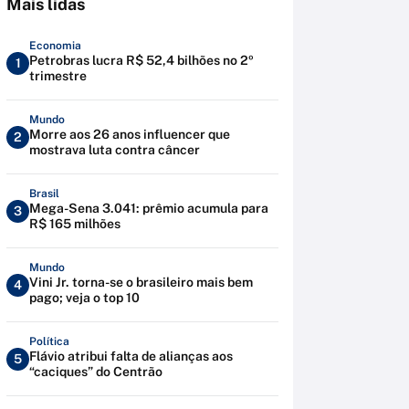
Mais lidas
Economia
Petrobras lucra R$ 52,4 bilhões no 2º
1
trimestre
Mundo
Morre aos 26 anos influencer que
2
mostrava luta contra câncer
Brasil
Mega-Sena 3.041: prêmio acumula para
3
R$ 165 milhões
Mundo
Vini Jr. torna-se o brasileiro mais bem
4
pago; veja o top 10
Política
Flávio atribui falta de alianças aos
5
“caciques” do Centrão