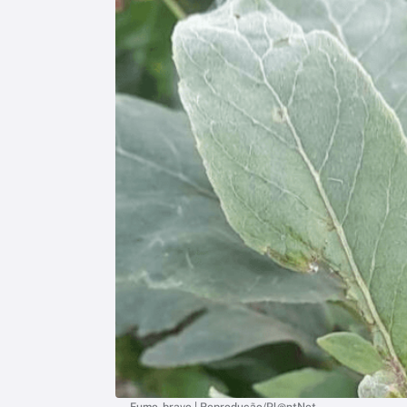
Fumo-bravo | Reprodução/Pl@ntNet