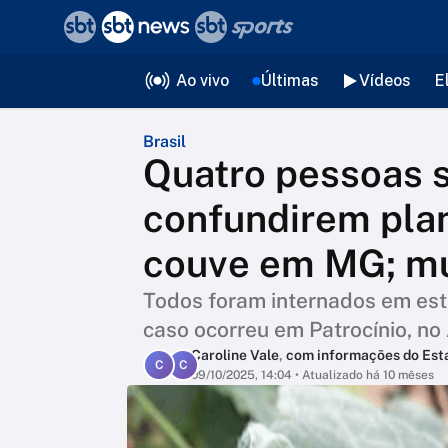
❮
voltar
Editorias
Ao vivo
Últimas
Vídeos
E
Brasil
Quatro pessoas s
confundirem pla
couve em MG; mu
Todos foram internados em est
caso ocorreu em Patrocínio, no
Caroline Vale
,
com informações do Est
C
C
09/10/2025, 14:04
• Atualizado há 10 mêses