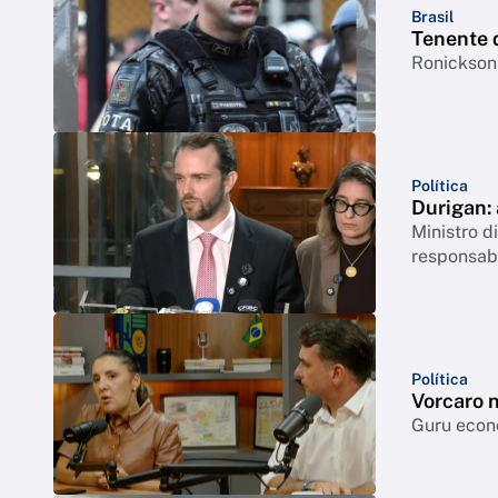
Brasil
Tenente 
Ronickson 
Política
Durigan:
Ministro 
responsabi
Política
Vorcaro 
Guru econô