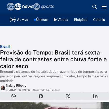
❮
voltar
Editorias
Ao vivo
Últimas
Vídeos
Eleições
Colunista
Brasil
Previsão do Tempo: Brasil terá sexta-
feira de contrastes entre chuva forte e
calor seco
Enquanto sistemas de instabilidade trazem risco de temporais para
parte do país, outras regiões seguem com calor, tempo firme e baixa
umidade
Naiara Ribeiro
23/01/2026, 09:36
• Atualizado há 6 mêses