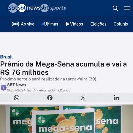
❮
voltar
Editorias
Ao vivo
Últimas
Vídeos
Eleições
Colunista
Brasil
Prêmio da Mega-Sena acumula e vai a
R$ 76 milhões
Próximo sorteio será realizado na terça-feira (30)
SBT News
S
28/01/2024, 20:51
• Atualizado há 2 anos