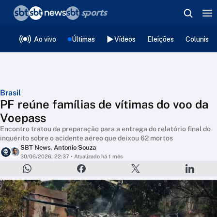
❮
voltar
Editorias
Ao vivo
Últimas
Vídeos
Eleições
Colunista
Brasil
PF reúne famílias de vítimas do voo da
Voepass
Encontro tratou da preparação para a entrega do relatório final do
inquérito sobre o acidente aéreo que deixou 62 mortos
SBT News
,
Antonio Souza
30/06/2026, 22:37
• Atualizado há 1 mês