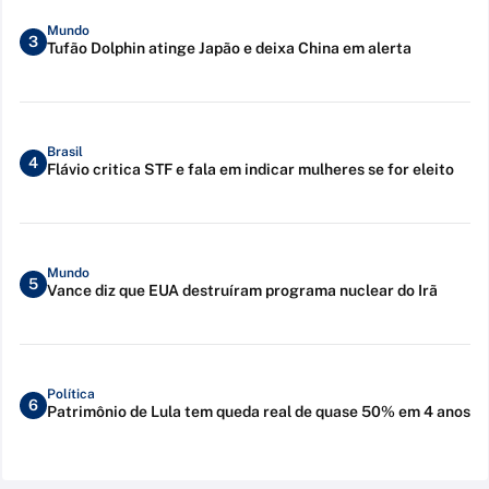
Mundo
3
Tufão Dolphin atinge Japão e deixa China em alerta
Brasil
4
Flávio critica STF e fala em indicar mulheres se for eleito
Mundo
5
Vance diz que EUA destruíram programa nuclear do Irã
Política
6
Patrimônio de Lula tem queda real de quase 50% em 4 anos