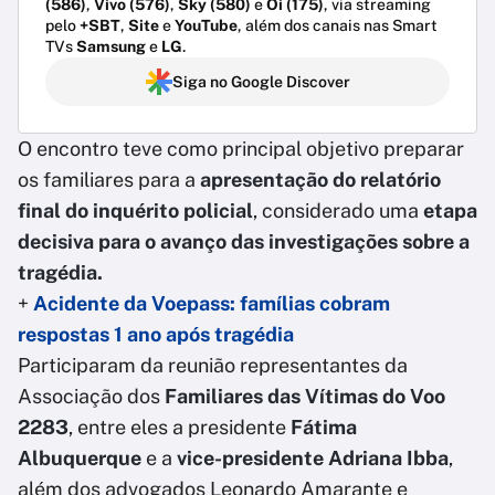
(586)
,
Vivo (576)
,
Sky (580)
e
Oi (175)
, via streaming
pelo
+SBT
,
Site
e
YouTube
, além dos canais nas Smart
TVs
Samsung
e
LG
.
Siga no Google Discover
O encontro teve como principal objetivo preparar
os familiares para a
apresentação do relatório
final do inquérito policial
, considerado uma
etapa
decisiva para o avanço das investigações sobre a
tragédia.
+
Acidente da Voepass: famílias cobram
respostas 1 ano após tragédia
Participaram da reunião representantes da
Associação dos
Familiares das Vítimas do Voo
2283
, entre eles a presidente
Fátima
Albuquerque
e a
vice-presidente Adriana Ibba
,
além dos advogados Leonardo Amarante e